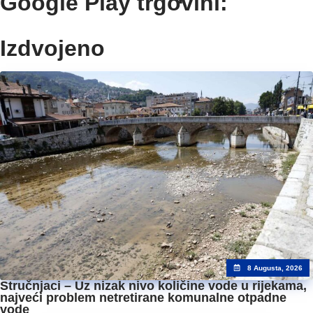
Google Play trgovini:
Izdvojeno
8 Augusta, 2026
Stručnjaci – Uz nizak nivo količine vode u rijekama,
najveći problem netretirane komunalne otpadne
vode