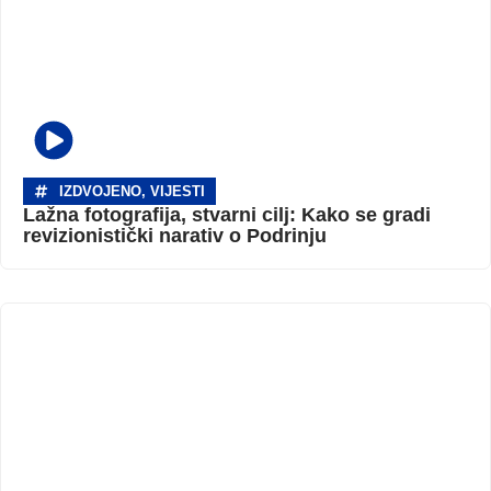
IZDVOJENO
,
VIJESTI
Lažna fotografija, stvarni cilj: Kako se gradi
revizionistički narativ o Podrinju