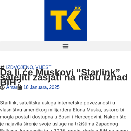
IZDVOJENO
,
VIJESTI
Da li će Muskovi “Starlink”
sateliti zasjati na nebu iznad
BiH?
Amar
18 Januara, 2025
Starlink, satelitska usluga internetske povezanosti u
vlasništvu američkog milijardera Elona Muska, uskoro bi
mogla postati dostupna u Bosni i Hercegovini. Nakon što
je najavila širenje svoje usluge na tržištima Zapadnog
Balkana, kompanija je u 2025. godini dodala BiH na mapu