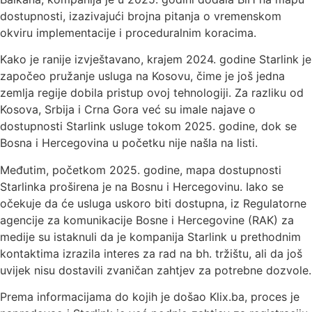
dostupnosti, izazivajući brojna pitanja o vremenskom
okviru implementacije i proceduralnim koracima.
Kako je ranije izvještavano, krajem 2024. godine Starlink je
započeo pružanje usluga na Kosovu, čime je još jedna
zemlja regije dobila pristup ovoj tehnologiji. Za razliku od
Kosova, Srbija i Crna Gora već su imale najave o
dostupnosti Starlink usluge tokom 2025. godine, dok se
Bosna i Hercegovina u početku nije našla na listi.
Međutim, početkom 2025. godine, mapa dostupnosti
Starlinka proširena je na Bosnu i Hercegovinu. Iako se
očekuje da će usluga uskoro biti dostupna, iz Regulatorne
agencije za komunikacije Bosne i Hercegovine (RAK) za
medije su istaknuli da je kompanija Starlink u prethodnim
kontaktima izrazila interes za rad na bh. tržištu, ali da još
uvijek nisu dostavili zvaničan zahtjev za potrebne dozvole.
Prema informacijama do kojih je došao Klix.ba, proces je