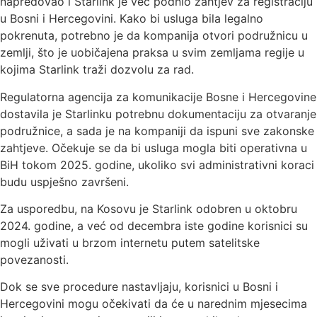
napredovao i Starlink je već podnio zahtjev za registraciju
u Bosni i Hercegovini. Kako bi usluga bila legalno
pokrenuta, potrebno je da kompanija otvori podružnicu u
zemlji, što je uobičajena praksa u svim zemljama regije u
kojima Starlink traži dozvolu za rad.
Regulatorna agencija za komunikacije Bosne i Hercegovine
dostavila je Starlinku potrebnu dokumentaciju za otvaranje
podružnice, a sada je na kompaniji da ispuni sve zakonske
zahtjeve. Očekuje se da bi usluga mogla biti operativna u
BiH tokom 2025. godine, ukoliko svi administrativni koraci
budu uspješno završeni.
Za usporedbu, na Kosovu je Starlink odobren u oktobru
2024. godine, a već od decembra iste godine korisnici su
mogli uživati u brzom internetu putem satelitske
povezanosti.
Dok se sve procedure nastavljaju, korisnici u Bosni i
Hercegovini mogu očekivati da će u narednim mjesecima