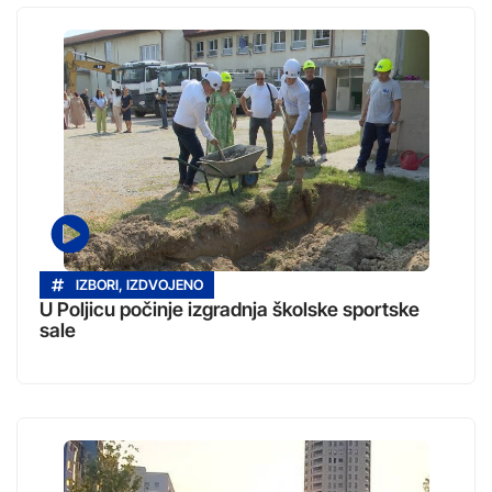
IZBORI
,
IZDVOJENO
U Poljicu počinje izgradnja školske sportske
sale