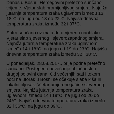
Danas u Bosni i Hercegovini pretežno sunčano
vrijeme. Vjetar slab promijenljivog smjera. Najniža
jutarnja temperatura zraka uglavnom između 13 i
18°C, na jugu od 18 do 22°C. Najviša dnevna
temperatura zraka između 32 i 37°C.
Sutra sunčano uz malu do umjerenu naoblaku.
Vjetar slab sjevernog i sjeverozapadnog smjera.
Najniža jutarnja temperatura zraka uglavnom
između 14 i 18°C, na jugu od 19 do 23°C. Najviša
dnevna temperatura zraka između 32 i 38°C.
U ponedjeljak, 28.08.2017., prije podne pretežno
sunčano. Postepeno povećanje oblačnosti u
drugoj polovini dana. Od večernjih sati i tokom
noći na utorak u Bosni se očekuje slaba kiša ili
lokalni pljusak. Vjetar umjerene jačine sjevernog
smjera. Najniža jutarnja temperatura zraka
uglavnom između 14 i 19°C, na jugu od 20 do
24°C. Najviša dnevna temperatura zraka između
32 i 36°C, na jugu do 39°C.