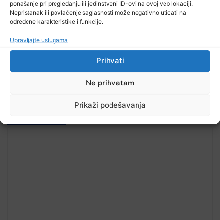
ponašanje pri pregledanju ili jedinstveni ID-ovi na ovoj veb lokaciji.
Nepristanak ili povlačenje saglasnosti može negativno uticati na
TV RASPORED
određene karakteristike i funkcije.
Upravljajte uslugama
Prihvati
Ne prihvatam
Prikaži podešavanja
Pročitajte...