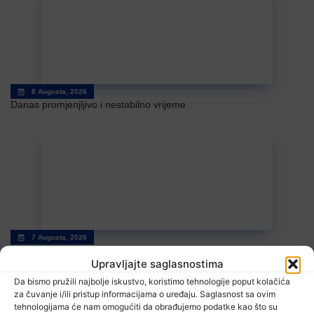
8 Augusta, 2026
Danas promjenjljivo i nestabilno vrijeme
7 Augusta, 2026
U Kalesiji u toku rekonstrukcija puteva
Upravljajte saglasnostima
Da bismo pružili najbolje iskustvo, koristimo tehnologije poput kolačića
za čuvanje i/ili pristup informacijama o uređaju. Saglasnost sa ovim
tehnologijama će nam omogućiti da obrađujemo podatke kao što su