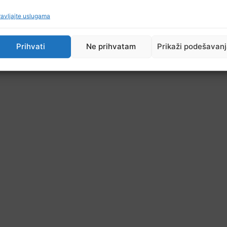
avljajte uslugama
Prihvati
Ne prihvatam
Prikaži podešavan