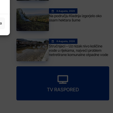
8 Augusta, 2026
Na području Kladnja izgorjelo oko
osam hektara šume
ja
8 Augusta, 2026
Stručnjaci – Uz nizak nivo količine
vode u rijekama, najveći problem
netretirane komunalne otpadne vode
TV RASPORED