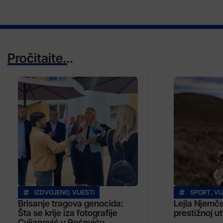
Pročitajte...
IZDVOJENO
,
VIJESTI
SPORT
,
VI
Brisanje tragova genocida:
Lejla Njemče
Šta se krije iza fotografije
prestižnoj ut
Cvijanović u Roćeviću