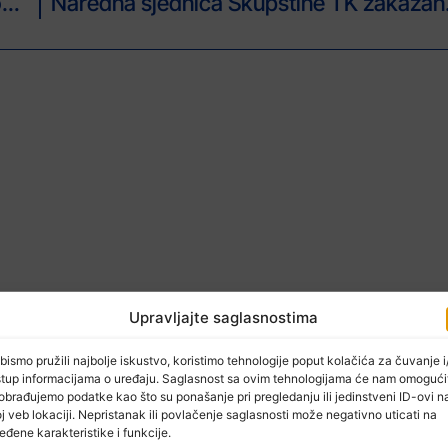
Svjetski dan dostojanstvenog rada, 7. oktobar!
Naredna s
Upravljajte saglasnostima
bismo pružili najbolje iskustvo, koristimo tehnologije poput kolačića za čuvanje i/
stup informacijama o uređaju. Saglasnost sa ovim tehnologijama će nam omogući
obrađujemo podatke kao što su ponašanje pri pregledanju ili jedinstveni ID-ovi n
j veb lokaciji. Nepristanak ili povlačenje saglasnosti može negativno uticati na
eđene karakteristike i funkcije.