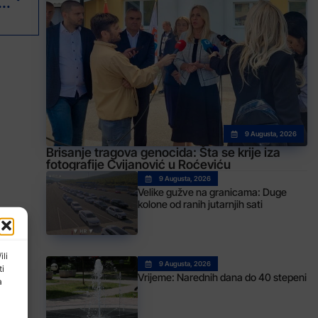
jednica Skupštine TK zakazana za 18. oktobar
9 Augusta, 2026
Brisanje tragova genocida: Šta se krije iza
fotografije Cvijanović u Roćeviću
9 Augusta, 2026
Velike gužve na granicama: Duge
kolone od ranih jutarnjih sati
ili
9 Augusta, 2026
ti
Vrijeme: Narednih dana do 40 stepeni
a