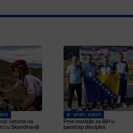
JESTI
SPORT
,
VIJESTI
vić četvrta na
Prve medalje za BiH u
rci u Skandinaviji
paratrap disciplini