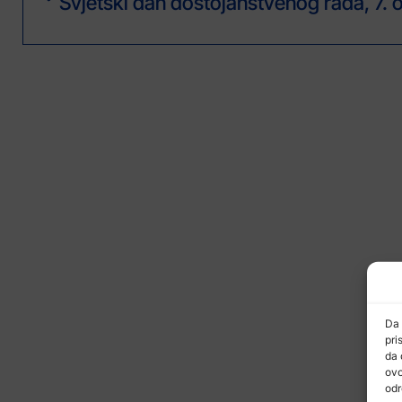
Da 
pri
da 
ovo
odr