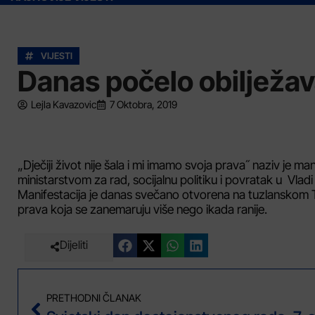
VIJESTI
Danas počelo obilježava
Lejla Kavazovic
7 Oktobra, 2019
„Dječiji život nije šala i mi imamo svoja prava˝ naziv je ma
ministarstvom za rad, socijalnu politiku i povratak u Vladi
Manifestacija je danas svečano otvorena na tuzlanskom Tele
prava koja se zanemaruju više nego ikada ranije.
Dijeliti
PRETHODNI ČLANAK