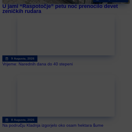
U jami “Raspotočje” petu noć prenoćilo devet
zeničkih rudara
9 Augusta, 2026
Vrijeme: Narednih dana do 40 stepeni
8 Augusta, 2026
Na području Kladnja izgorjelo oko osam hektara šume