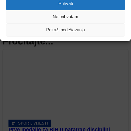
Prihvati
Ne prihvatam
TV RASPORED
Prikaži podešavanja
Pročitajte...
SPORT
,
VIJESTI
Prve medalje za BiH u paratrap disciplini