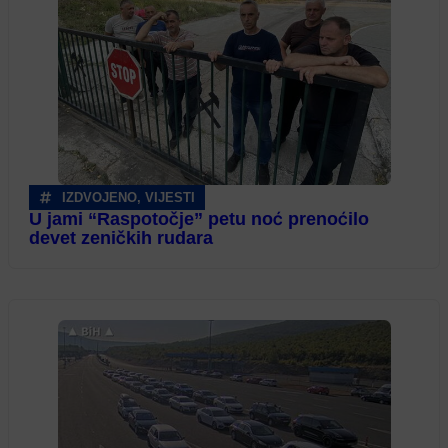
IZDVOJENO
,
VIJESTI
U jami “Raspotočje” petu noć prenoćilo
devet zeničkih rudara