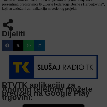
prezentirati predstavnici JP „Ceste Federacije Bosne i Hercegovine“,
koji su zaduženi za realizaciju navedenog projekta.
Dijeliti
RTVTK aplikaciju za
Android telefone možete
preuzeti na Google Play
trgovini: