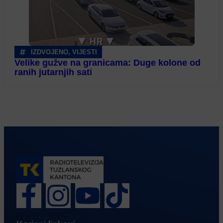
IZDVOJENO
,
VIJESTI
Velike gužve na granicama: Duge kolone od
ranih jutarnjih sati