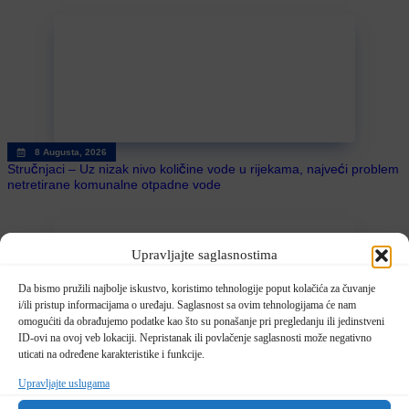
8 Augusta, 2026
Stručnjaci – Uz nizak nivo količine vode u rijekama, najveći problem
netretirane komunalne otpadne vode
Upravljajte saglasnostima
Da bismo pružili najbolje iskustvo, koristimo tehnologije poput kolačića za čuvanje
i/ili pristup informacijama o uređaju. Saglasnost sa ovim tehnologijama će nam
omogućiti da obrađujemo podatke kao što su ponašanje pri pregledanju ili jedinstveni
ID-ovi na ovoj veb lokaciji. Nepristanak ili povlačenje saglasnosti može negativno
uticati na određene karakteristike i funkcije.
8 Augusta, 2026
U BiH u prvih šest mjeseci 2026. manje turističkih dolazaka, ali više
Upravljajte uslugama
noćenja