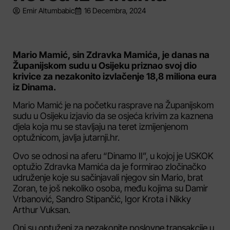
Emir Altumbabic
16 Decembra, 2024
Mario Mamić, sin Zdravka Mamića, je danas na
Županijskom sudu u Osijeku priznao svoj dio
krivice za nezakonito izvlačenje 18,8 miliona eura
iz Dinama.
Mario Mamić je na početku rasprave na Županijskom
sudu u Osijeku izjavio da se osjeća krivim za kaznena
djela koja mu se stavljaju na teret izmijenjenom
optužnicom, javlja jutarnji.hr.
Ovo se odnosi na aferu “Dinamo II”, u kojoj je USKOK
optužio Zdravka Mamića da je formirao zločinačko
udruženje koje su sačinjavali njegov sin Mario, brat
Zoran, te još nekoliko osoba, među kojima su Damir
Vrbanović, Sandro Stipančić, Igor Krota i Nikky
Arthur Vuksan.
Oni su optuženi za nezakonite poslovne transakcije u