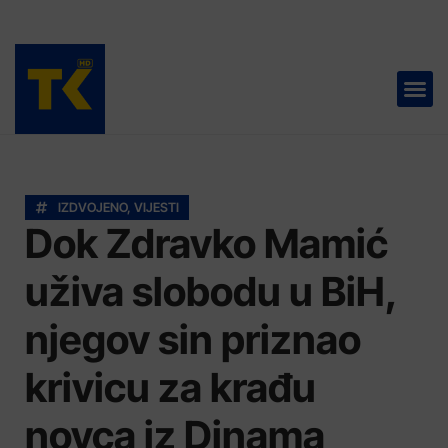
TELEVIZIJA 📺
IZDVOJENO
,
VIJESTI
Dok Zdravko Mamić
uživa slobodu u BiH,
njegov sin priznao
krivicu za krađu
novca iz Dinama