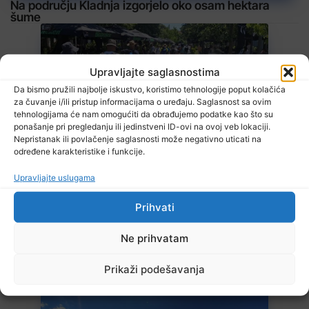
Na području Kladnja izgorjelo oko osam hektara
šume
Upravljajte saglasnostima
Da bismo pružili najbolje iskustvo, koristimo tehnologije poput kolačića
za čuvanje i/ili pristup informacijama o uređaju. Saglasnost sa ovim
tehnologijama će nam omogućiti da obrađujemo podatke kao što su
ponašanje pri pregledanju ili jedinstveni ID-ovi na ovoj veb lokaciji.
8 Augusta, 2026
Nepristanak ili povlačenje saglasnosti može negativno uticati na
U BiH u prvih šest mjeseci 2026. manje turističkih dolazaka, ali
više noćenja
određene karakteristike i funkcije.
Upravljajte uslugama
Prihvati
Ne prihvatam
8 Augusta, 2026
Prikaži podešavanja
BIHAMK: Pojačana frekvencija vozila