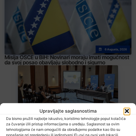
6 Augusta, 2026
Misija OSCE u BiH: Novinari moraju imati mogućnost
da svoj posao obavljaju slobodno i sigurno
Upravljajte saglasnostima
6 Augusta, 2026
TI uočio 1.200 primjera potencijalne zloupotrebe javnih resursa za
Da bismo pružili najbolje iskustvo, koristimo tehnologije poput kolačića
promociju stranaka
za čuvanje i/ili pristup informacijama o uređaju. Saglasnost sa ovim
tehnologijama će nam omogućiti da obrađujemo podatke kao što su
ponašanje pri pregledanju ili jedinstveni ID-ovi na ovoj veb lokaciji.