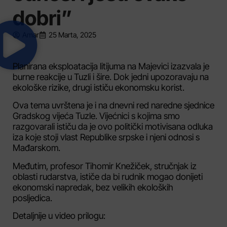
dobri”
Amar
25 Marta, 2025
Planirana eksploatacija litijuma na Majevici izazvala je
burne reakcije u Tuzli i šire. Dok jedni upozoravaju na
ekološke rizike, drugi ističu ekonomsku korist.
Ova tema uvrštena je i na dnevni red naredne sjednice
Gradskog vijeća Tuzle. Vijećnici s kojima smo
razgovarali ističu da je ovo politički motivisana odluka
iza koje stoji vlast Republike srpske i njeni odnosi s
Mađarskom.
Međutim, profesor Tihomir Knežiček, stručnjak iz
oblasti rudarstva, ističe da bi rudnik mogao donijeti
ekonomski napredak, bez velikih ekoloških
posljedica.
Detaljnije u video prilogu: