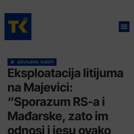
TELEVIZIJA 📺
IZDVOJENO
,
VIJESTI
Eksploatacija litijuma
na Majevici:
“Sporazum RS-a i
Mađarske, zato im
odnosi i jesu ovako