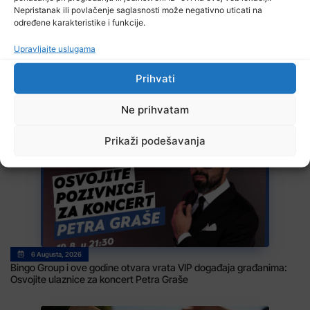
Nepristanak ili povlačenje saglasnosti može negativno uticati na
određene karakteristike i funkcije.
Upravljajte uslugama
Prihvati
6 Augusta, 2026
Ne prihvatam
EUFOR izveo vježbu nedaleko od Foče, uoči vježbe ‘Brzi odgovor
2026’
Prikaži podešavanja
6 Augusta, 2026
Bingo Group i ove godine otvara vrata VIP događaja građanima:
Osvojite ulaznice za koncert Petra Graše