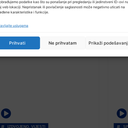
obrađujemo podatke kao što su ponašanje pri pregledanju ili jedinstveni ID-ovi n
j veb lokaciji. Nepristanak ili povlačenje saglasnosti može negativno uticati na
eđene karakteristike i funkcije.
avljajte uslugama
Prihvati
Ne prihvatam
Prikaži podešavan
IZDVOJENO
,
VIJESTI
S