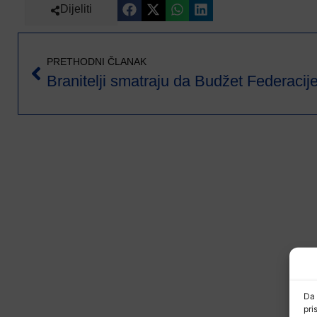
Dijeliti
PRETHODNI ČLANAK
Da 
pri