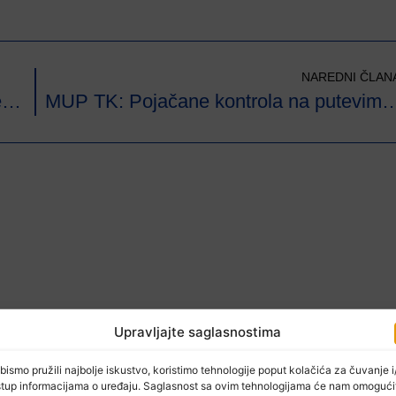
NAREDNI ČLAN
Branitelji smatraju da Budžet Federacije BiH treba biti usvojen u što kraćem roku
MUP TK: Pojačane kontrola na p
Upravljajte saglasnostima
bismo pružili najbolje iskustvo, koristimo tehnologije poput kolačića za čuvanje i/
stup informacijama o uređaju. Saglasnost sa ovim tehnologijama će nam omogući