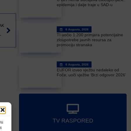
epidemija i dalje traje u SAD-u
AK
6 Augusta, 2026
utevima u TK
TI uočio 1.200 primjera potencijalne
zloupotrebe javnih resursa za
promociju stranaka
6 Augusta, 2026
EUFOR izveo vježbu nedaleko od
Foče, uoči vježbe ‘Brzi odgovor 2026’
TV RASPORED
ili
ti