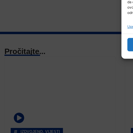
da 
ovo
odr
Upr
Pročitajte...
IZDVOJENO
,
VIJESTI