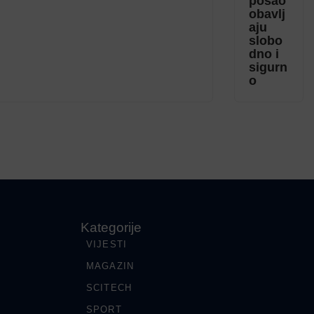
posao
obavlj
aju
slobo
dno i
sigurn
o
Kategorije
VIJESTI
MAGAZIN
SCITECH
SPORT