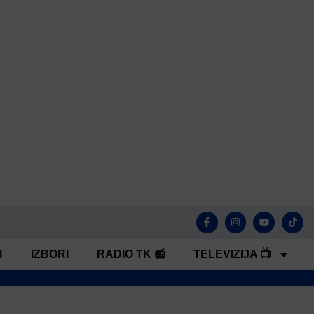
H
IZBORI
RADIO TK 📻
TELEVIZIJA 📺