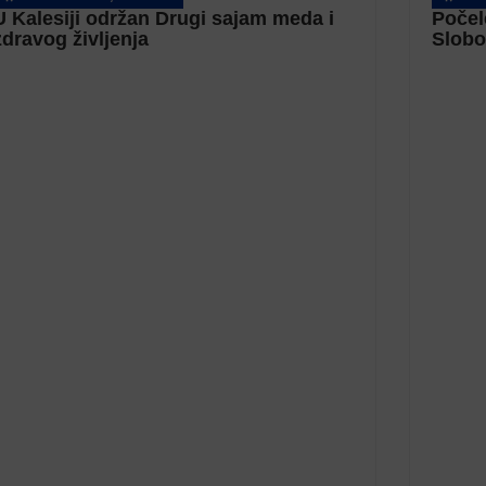
U Kalesiji održan Drugi sajam meda i
Počel
zdravog življenja
Slob