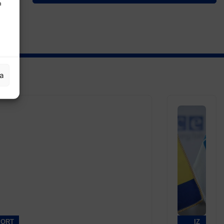
a
ja
PORT
IZ