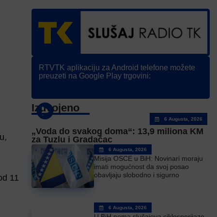
RTVTK aplikaciju za Android telefone možete
preuzeti na Google Play trgovini:
Izdvojeno
6 Augusta, 2026
„Voda do svakog doma“: 13,9 miliona KM
u,
za Tuzlu i Gradačac
6 Augusta, 2026
Misija OSCE u BiH: Novinari moraju
imati mogućnost da svoj posao
obavljaju slobodno i sigurno
 od 11
6 Augusta, 2026
U BiH nema slučajeva ciklosporijaze,