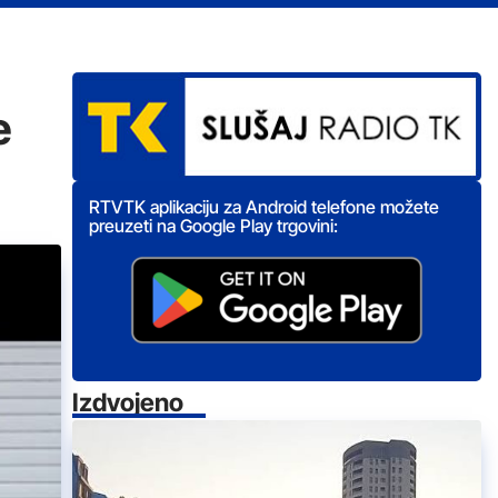
e
RTVTK aplikaciju za Android telefone možete
preuzeti na Google Play trgovini:
Izdvojeno