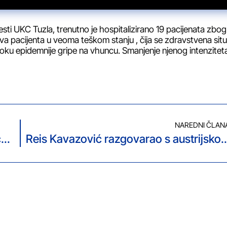
sti UKC Tuzla, trenutno je hospitalizirano 19 pacijenata zbog
va pacijenta u veoma teškom stanju , čija se zdravstvena situ
 toku epidemnije gripe na vhuncu. Smanjenje njenog intenzitet
NAREDNI ČLAN
U Tuzli počelo državno debatno takmičenje učenika iz cijele BiH
Reis Kavazović razgovarao s austrijskom m