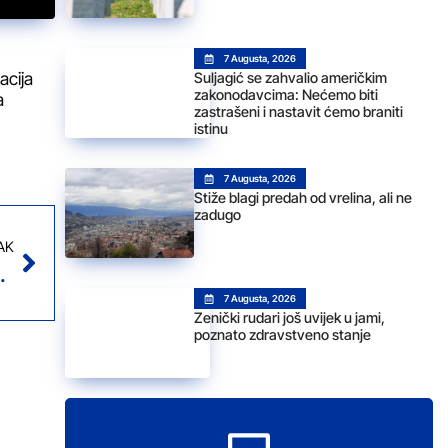
7 Augusta, 2026
acija
Suljagić se zahvalio američkim
zakonodavcima: Nećemo biti
a
zastrašeni i nastavit ćemo braniti
istinu
7 Augusta, 2026
Stiže blagi predah od vrelina, ali ne
zadugo
AK
inistricom Kneissl
7 Augusta, 2026
Zenički rudari još uvijek u jami,
poznato zdravstveno stanje