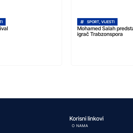
TI
SPORT
,
VIJESTI
ival
Mohamed Salah predsta
igrač Trabzonspora
Korisni linkovi
O NAMA