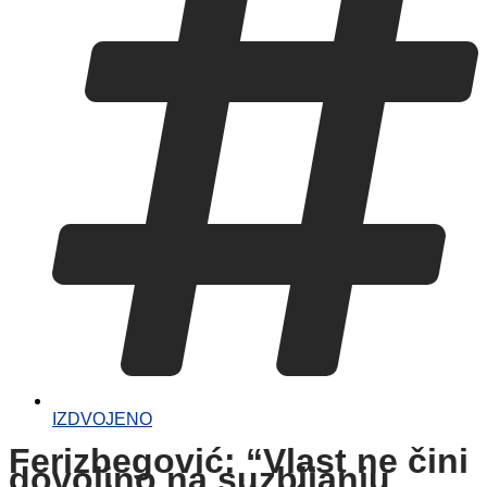
IZDVOJENO
Ferizbegović: “Vlast ne čini
dovoljno na suzbijanju