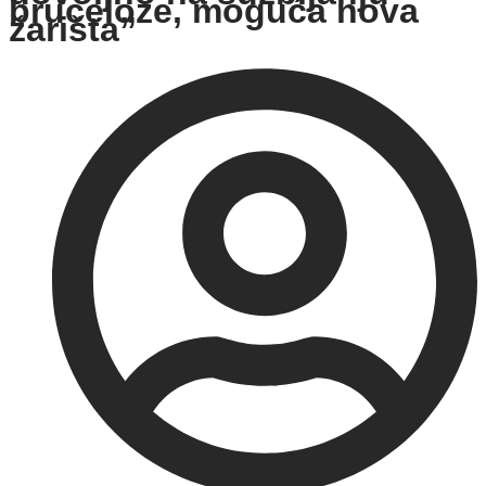
bruceloze, moguća nova
žarišta”