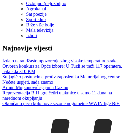
Ozbiljno (ne)ozbiljno
Agrokanal
Sat poezije
Sport klub
Brže više bolje
Mala televizija
Izbori
Najnovije vijesti
Izdato narandžasto upozorenje zbog visoke temperature zraka
Otvoren konkurs za Opće izbore: U Tuzli se traži 117 operatera,
naknada 310 KM
Suljagić o postupcima protiv zaposlenika Memorijalnog centra:
Nećete uspjeti, sada znamo
Armin Mujkanović sjajan u Cazinu
Reprezentacija BiH igra četiri utakmice u samo 11 dana na
narednom okupljanju
Okončano prvo kolo nove sezone nogometne WWIN lige BiH