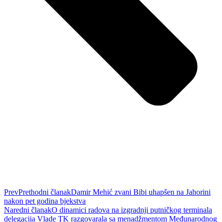
Prev
Prethodni članak
Damir Mehić zvani Bibi uhapšen na Jahorini
nakon pet godina bjekstva
Naredni članak
O dinamici radova na izgradnji putničkog terminala
delegacija Vlade TK razgovarala sa menadžmentom Međunarodnog