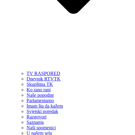
TV RASPORED
Dnevnik RTVTK
Skupština TK
Ko rano rani
Naše popodne
Parlamentarno
Imam šta da kažem
Svjetski poredak
Razgovori
Saznanja
Naši spomenici
U našem selu