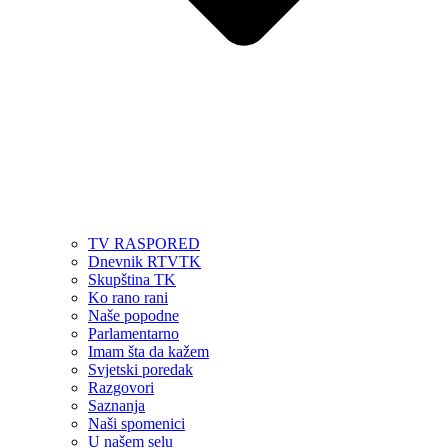
TV RASPORED
Dnevnik RTVTK
Skupština TK
Ko rano rani
Naše popodne
Parlamentarno
Imam šta da kažem
Svjetski poredak
Razgovori
Saznanja
Naši spomenici
U našem selu