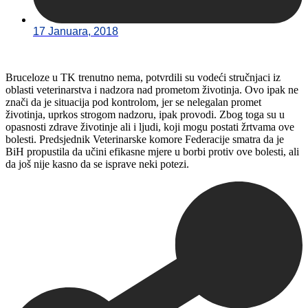
17 Januara, 2018
Bruceloze u TK trenutno nema, potvrdili su vodeći stručnjaci iz
oblasti veterinarstva i nadzora nad prometom životinja. Ovo ipak ne
znači da je situacija pod kontrolom, jer se nelegalan promet
životinja, uprkos strogom nadzoru, ipak provodi. Zbog toga su u
opasnosti zdrave životinje ali i ljudi, koji mogu postati žrtvama ove
bolesti. Predsjednik Veterinarske komore Federacije smatra da je
BiH propustila da učini efikasne mjere u borbi protiv ove bolesti, ali
da još nije kasno da se isprave neki potezi.