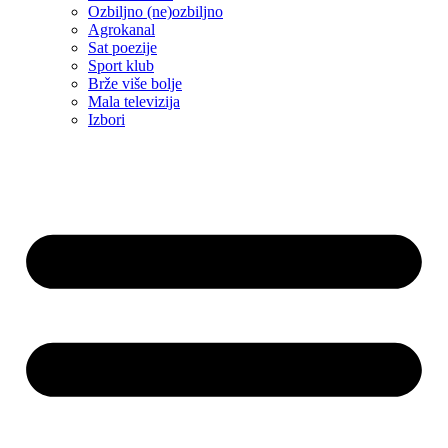
Ozbiljno (ne)ozbiljno
Agrokanal
Sat poezije
Sport klub
Brže više bolje
Mala televizija
Izbori