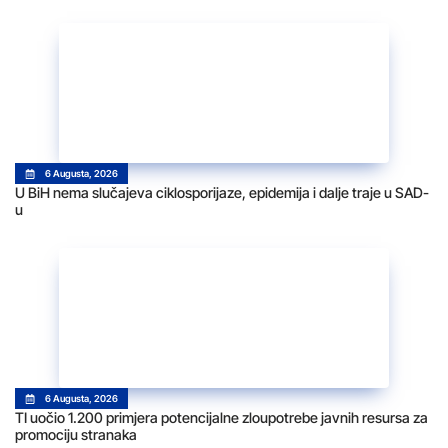
6 Augusta, 2026
U BiH nema slučajeva ciklosporijaze, epidemija i dalje traje u SAD-
u
6 Augusta, 2026
TI uočio 1.200 primjera potencijalne zloupotrebe javnih resursa za
promociju stranaka