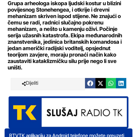
Grupa arheologa iskopa ljudski kostur u blizini
povijesnog Stonehengea, i otkrije i drevni
mehanizam skriven ispod stijene. Ne znajući o
čemu se radi, radnici slučajno pokrenu
mehanizam, a nešto u kamenju oživi. Počinje
serija užasnih katastrofa. Ekipa međunarodnih
znanstvenika, jedinica britanskih komandosa i
jedan američki radijski voditelj, opsjednut
teorijom zavjere, moraju pronaći način kako
zaustaviti kataklizmičku silu prije nego li sve
uništi.
Dijeliti
RTVTK aplikaciju za Android telefone možete preuzeti