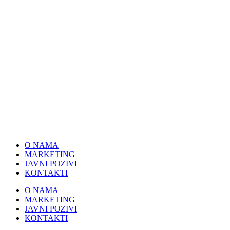
Skip
to
content
O NAMA
MARKETING
JAVNI POZIVI
KONTAKTI
O NAMA
MARKETING
JAVNI POZIVI
KONTAKTI