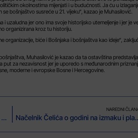
tičkim okolnostima mijenjati i u budućnosti. Ja ću u izlaganj
m se bošnjaštvo susreće u 21. vijeku“, kazao je Muhasilović.
 uzaludna jer ono ima svoje historijsko utemeljenje i jer je 
o organizirana kroz tu historiju.
e organizacije, biće i Bošnjaka i bošnjaštva kao ideje“, zaključ
u bošnjaštva, Muhasilović je kazao da ta ostavština predstavlj
 na put za nezavisnost jer je uporedo s međunarodnim priznan
isne, moderne i evropske Bosne i Hercegovine.
NAREDNI ČLAN
Bećirović: OSBiH ispunile sve zadatke i pokazale kako se čuva obraz države BiH
Načelnik Čelića o godini na izmaku 