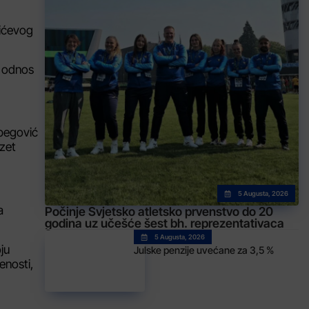
šićevog
i odnos
nbegović
zet
5 Augusta, 2026
a
Počinje Svjetsko atletsko prvenstvo do 20
godina uz učešće šest bh. reprezentativaca
5 Augusta, 2026
ju
Julske penzije uvećane za 3,5 %
enosti,