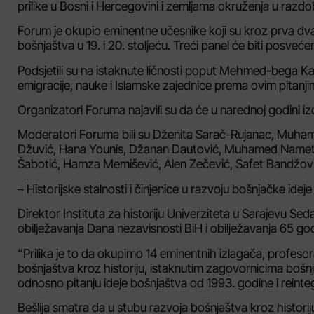
prilike u Bosni i Hercegovini i zemljama okruženja u razdo
Forum je okupio eminentne učesnike koji su kroz prva dva 
bošnjaštva u 19. i 20. stoljeću. Treći panel će biti posveć
Podsjetili su na istaknute ličnosti poput Mehmed-bega Ka
emigracije, nauke i Islamske zajednice prema ovim pitanji
Organizatori Foruma najavili su da će u narednoj godini iz
Moderatori Foruma bili su Dženita Sarač-Rujanac, Muhamed
Džuvić, Hana Younis, Džanan Dautović, Muhamed Nameta
Šabotić, Hamza Memišević, Alen Zečević, Safet Bandžović,
– Historijske stalnosti i činjenice u razvoju bošnjačke ideje
Direktor Instituta za historiju Univerziteta u Sarajevu Se
obilježavanja Dana nezavisnosti BiH i obilježavanja 65 godin
“Prilika je to da okupimo 14 eminentnih izlagača, profesora
bošnjaštva kroz historiju, istaknutim zagovornicima bošnja
odnosno pitanju ideje bošnjaštva od 1993. godine i reinteg
Bešlija smatra da u stubu razvoja bošnjaštva kroz historiju