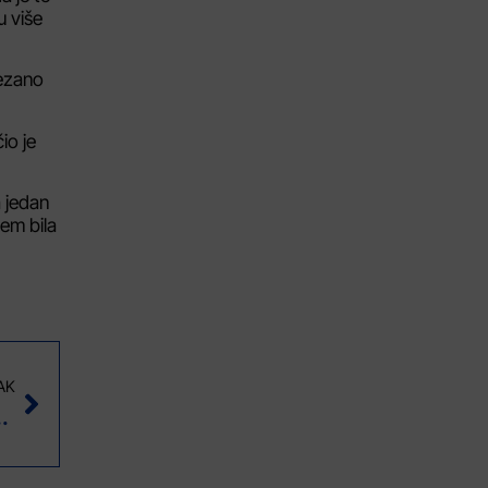
u više
vezano
io je
a jedan
jem bila
AK
i planovima za 2025.godinu