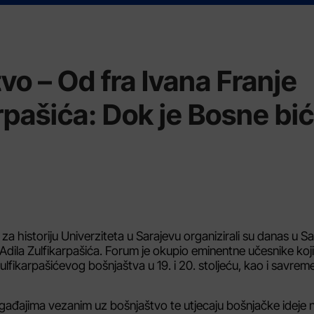
vo – Od fra Ivana Franje
rpašića: Dok je Bosne bić
ut za historiju Univerziteta u Sarajevu organizirali su danas u S
Adila Zulfikarpašića. Forum je okupio eminentne učesnike koji
 Zulfikarpašićevog bošnjaštva u 19. i 20. stoljeću, kao i savre
đajima vezanim uz bošnjaštvo te utjecaju bošnjačke ideje 