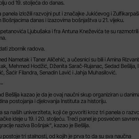
blju od 19. stoljeća do danas.
panela izložili razvojni put i značajke Jukićevog i Zulfikarpa
en Bošnjacima danas i izazovima bošnjaštva u 21. vijeku.
petanovića Ljubušaka i fra Antuna Kneževića te su razmotril
ma.
dati zbornik radova.
 Nametak i Taner Aličehić, a učesnici su bili i Amina Rizva
k, Mehmed Hodžić, Dženita Sarač-Rujanac, Sedad Bešlija, I
 Šaćir Filandra, Senadin Lavić i Jahja Muhasilović.
 –
dad Bešlija kazao je da je ovaj naučni skup organiziran u danim
a postojanja i djelovanja Instituta za historiju.
 sa naših univerziteta, koji će govoriti kroz tri panela o razvo
čke ideje u 19. i 20. stoljeću. Treći panel je posvećen savrem
racije naziva Bošnjak“, kazao je Bešlija.
 postoje tri stalnosti, od kojih je prva to da su sva naučna