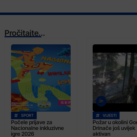
Pročitajte...
SPORT
VIJESTI
Počele prijave za
Požar u okolini Go
Nacionalne inkluzivne
Drinače još uvijek
igre 2026
aktivan