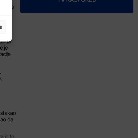
ima
ji skup
1.
ja
 tema
e je
acije
.
,
 istakao
dao da
a je to