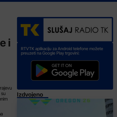
e i
RTVTK aplikaciju za Android telefone možete
preuzeti na Google Play trgovini:
arajevu
 su
Izdvojeno
menim
na