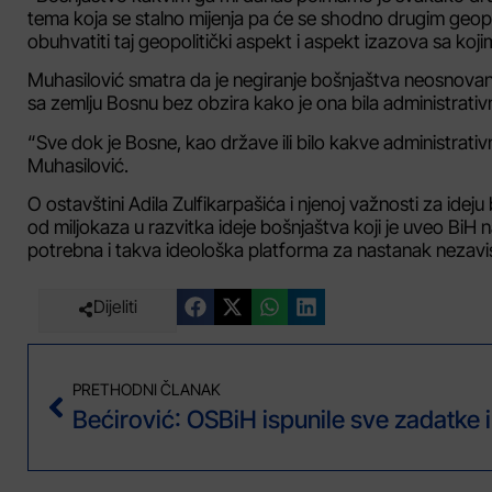
tema koja se stalno mijenja pa će se shodno drugim geopoli
obuhvatiti taj geopolitički aspekt i aspekt izazova sa koji
Muhasilović smatra da je negiranje bošnjaštva neosnovana i
sa zemlju Bosnu bez obzira kako je ona bila administrativn
“Sve dok je Bosne, kao države ili bilo kakve administrativn
Muhasilović.
O ostavštini Adila Zulfikarpašića i njenoj važnosti za idej
od miljokaza u razvitka ideje bošnjaštva koji je uveo BiH
potrebna i takva ideološka platforma za nastanak nezav
Dijeliti
PRETHODNI ČLANAK