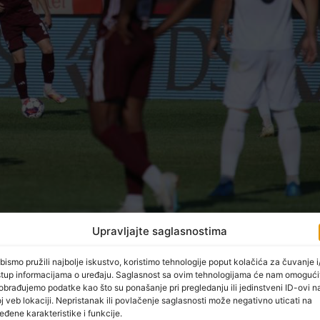
Upravljajte saglasnostima
bismo pružili najbolje iskustvo, koristimo tehnologije poput kolačića za čuvanje i/
lige Bosne i Hercegovine na stadionu Tušanj u Tuzli sa 2:1 savl
stup informacijama o uređaju. Saglasnost sa ovim tehnologijama će nam omogući
obrađujemo podatke kao što su ponašanje pri pregledanju ili jedinstveni ID-ovi n
j veb lokaciji. Nepristanak ili povlačenje saglasnosti može negativno uticati na
g, a gostujući sastav je stekao kapitalnu prednost koju je usp
eđene karakteristike i funkcije.