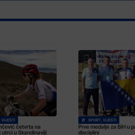
,
VIJESTI
SPORT
,
VIJESTI
mčević četvrta na
Prve medalje za BiH u p
 utrci u Skandinaviji
disciplini