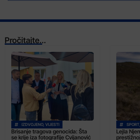
Pročitajte...
IZDVOJENO
,
VIJESTI
SPORT
Brisanje tragova genocida: Šta
Lejla Nje
se krije iza fotografije Cvijanović
prestižnoj