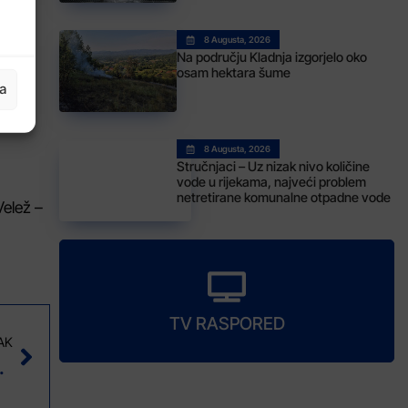
a
8 Augusta, 2026
Na području Kladnja izgorjelo oko
osam hektara šume
ja
inuti.
8 Augusta, 2026
Stručnjaci – Uz nizak nivo količine
vode u rijekama, najveći problem
netretirane komunalne otpadne vode
Velež –
TV RASPORED
AK
d 130 miliona KM