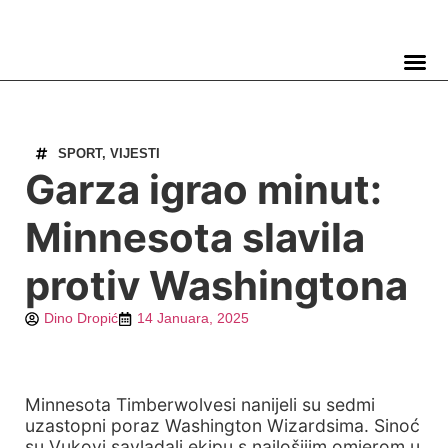
TELEVIZIJA 📺
SPORT
,
VIJESTI
Garza igrao minut:
Minnesota slavila
protiv Washingtona
Dino Dropić
14 Januara, 2025
Minnesota Timberwolvesi nanijeli su sedmi
uzastopni poraz Washington Wizardsima. Sinoć
su Vukovi savladali ekipu s najlošijim omjerom u