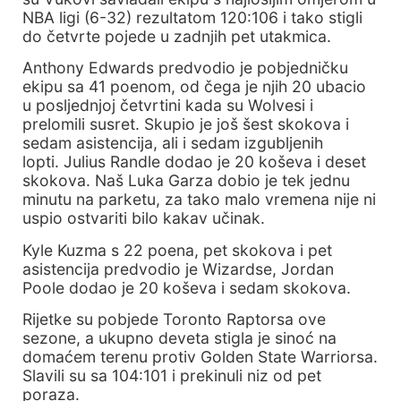
NBA ligi (6-32) rezultatom 120:106 i tako stigli
do četvrte pojede u zadnjih pet utakmica.
Anthony Edwards predvodio je pobjedničku
ekipu sa 41 poenom, od čega je njih 20 ubacio
u posljednjoj četvrtini kada su Wolvesi i
prelomili susret. Skupio je još šest skokova i
sedam asistencija, ali i sedam izgubljenih
lopti. Julius Randle dodao je 20 koševa i deset
skokova. Naš Luka Garza dobio je tek jednu
minutu na parketu, za tako malo vremena nije ni
uspio ostvariti bilo kakav učinak.
Kyle Kuzma s 22 poena, pet skokova i pet
asistencija predvodio je Wizardse, Jordan
Poole dodao je 20 koševa i sedam skokova.
Rijetke su pobjede Toronto Raptorsa ove
sezone, a ukupno deveta stigla je sinoć na
domaćem terenu protiv Golden State Warriorsa.
Slavili su sa 104:101 i prekinuli niz od pet
poraza.