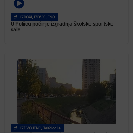
IZBORI
,
IZDVOJENO
U Poljicu počinje izgradnja školske sportske
sale
IZDVOJENO
,
TeKologija