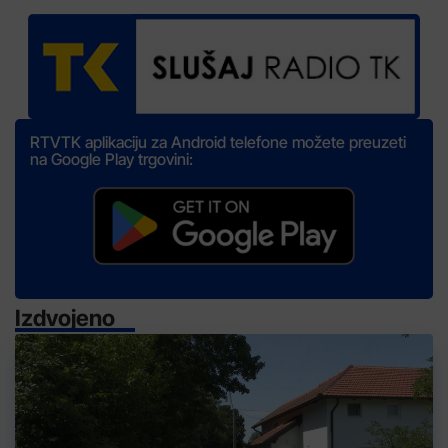
RTVTK aplikaciju za Android telefone možete preuzeti
na Google Play trgovini:
Izdvojeno