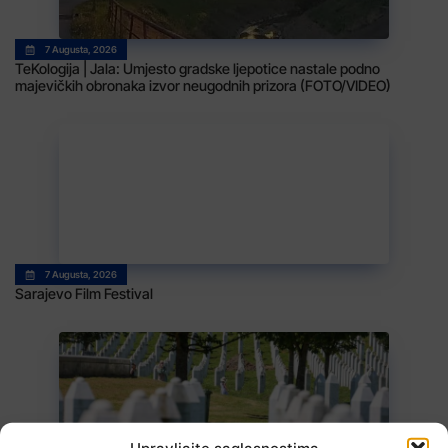
7 Augusta, 2026
TeKologija | Jala: Umjesto gradske ljepotice nastale podno
majevičkih obronaka izvor neugodnih prizora (FOTO/VIDEO)
7 Augusta, 2026
Sarajevo Film Festival
Upravljajte saglasnostima