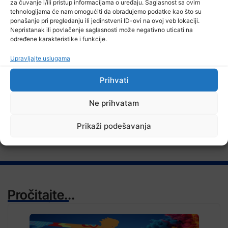
za čuvanje i/ili pristup informacijama o uređaju. Saglasnost sa ovim
Ministarstvo za rad, socijalnu politiku i povratak TK: Potpisano 48
tehnologijama će nam omogućiti da obrađujemo podatke kao što su
ugovora o stipendiranju učenika i studenata sa područja manjeg
ponašanje pri pregledanju ili jedinstveni ID-ovi na ovoj veb lokaciji.
bh.entiteta
Nepristanak ili povlačenje saglasnosti može negativno uticati na
određene karakteristike i funkcije.
Upravljajte uslugama
Prihvati
TV RASPORED
Ne prihvatam
Prikaži podešavanja
Pročitajte...