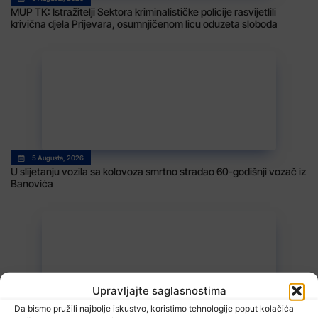
MUP TK: Istražitelji Sektora kriminalističke policije rasvijetlili
krivična djela Prijevara, osumnjičenom licu oduzeta sloboda
5 Augusta, 2026
U slijetanju vozila sa kolovoza smrtno stradao 60-godišnji vozač iz
Banovića
Upravljajte saglasnostima
Da bismo pružili najbolje iskustvo, koristimo tehnologije poput kolačića
5 Augusta, 2026