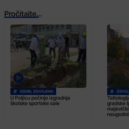
Pročitajte...
IZBORI
,
IZDVOJENO
IZDVO
U Poljicu počinje izgradnja
TeKologij
školske sportske sale
gradske l
majevički
neugodni