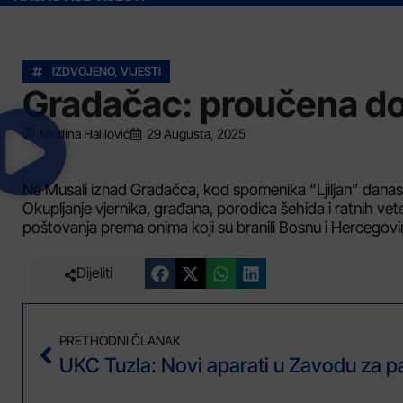
IZDVOJENO
,
VIJESTI
Gradačac: proučena d
Medina Halilović
29 Augusta, 2025
Na Musali iznad Gradačca, kod spomenika “Ljiljan” danas
Okupljanje vjernika, građana, porodica šehida i ratnih ve
poštovanja prema onima koji su branili Bosnu i Hercegovi
Dijeliti
PRETHODNI ČLANAK