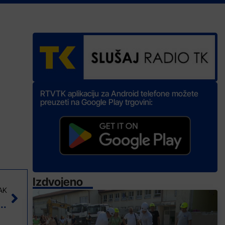
RTVTK aplikaciju za Android telefone možete
preuzeti na Google Play trgovini:
Izdvojeno
AK
onačno na dnevnom redu sjednice GV Tuzla