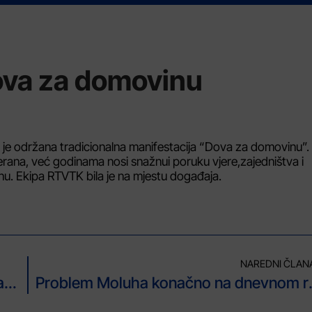
ova za domovinu
 je održana tradicionalna manifestacija “Dova za domovinu”.
terana, već godinama nosi snažnui poruku vjere,zajedništva i
nu. Ekipa RTVTK bila je na mjestu događaja.
NAREDNI ČLAN
UKC Tuzla: Novi aparati u Zavodu za patologiju Poliklinke za laboratorijsku dijagnostiku
Problem Moluha k