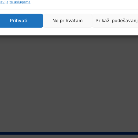
avljajte uslugama
Prihvati
Ne prihvatam
Prikaži podešavan