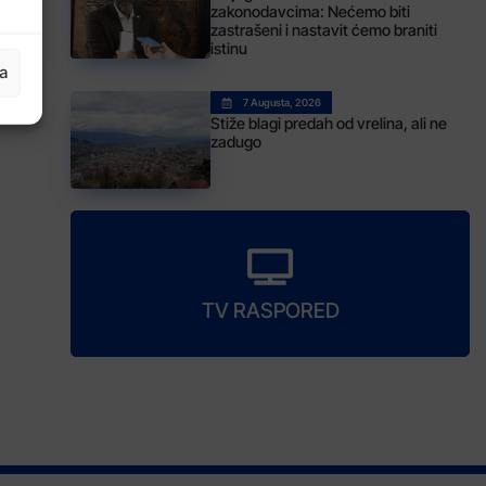
zakonodavcima: Nećemo biti
zastrašeni i nastavit ćemo braniti
istinu
ja
7 Augusta, 2026
Stiže blagi predah od vrelina, ali ne
zadugo
TV RASPORED