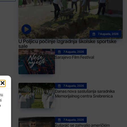
7 Augusta, 2026
U Poljicu počinje izgradnja školske sportske
sale
7 Augusta, 2026
Sarajevo Film Festival
7 Augusta, 2026
Danas nova saslušanja saradnika
ili
Memorijalnog centra Srebrenica
ti
a
7 Augusta, 2026
Suljagić se zahvalio američkim