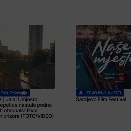
JENO
,
TeKologija
IZDVOJENO
,
VIJESTI
a | Jala: Umjesto
Sarajevo Film Festival
jepotice nastale podno
h obronaka izvor
h prizora (FOTO/VIDEO)