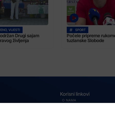
JENO
,
VIJESTI
SPORT
i održan Drugi sajam
Počele pripreme rukom
ravog življenja
tuzlanske Slobode
Korisni linkovi
O NAMA
MARKETING