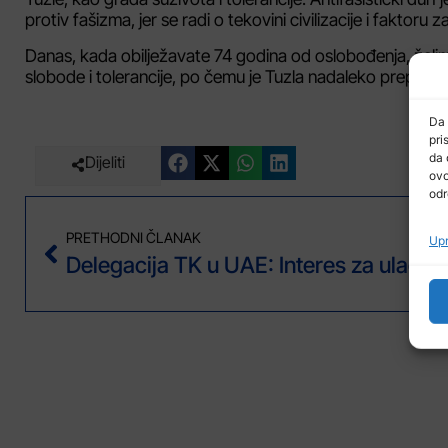
protiv fašizma, jer se radi o tekovini civilizacije i faktoru 
Danas, kada obilježavate 74 godina od oslobođenja, želim
slobode i tolerancije, po čemu je Tuzla nadaleko prepoznat
Da 
pri
da 
Dijeliti
ovo
odr
PRETHODNI ČLANAK
Upr