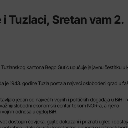
i Tuzlaci, Sretan vam 2.
Tuzlanskog kantona Bego Gutić upućuje je javnu čestitku u k
da je 1943. godine Tuzla postala najveći oslobođeni grad u 
jalo jedan od najvećih vojnih i političkih događaja u BiH i re
 najvažniji slobodni ekonomski centar tokom NOR-a, a njeno
 vojnih odnosa u cijeloj BiH.
ivot dostojan čovjeka, gajite dokazani i priznati ugled i dosto
 je potrebno i dalje čuvati i konstantno govoriti o važnosti bor