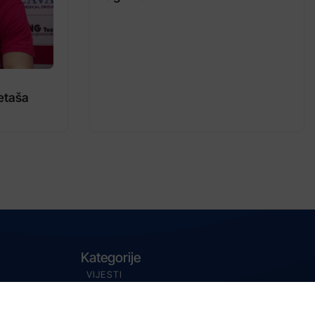
etaša
Kategorije
VIJESTI
MAGAZIN