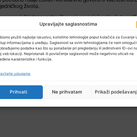
zajedničkog života.
 vam se još jednom zahvaliti na njegovanju kontinuiteta anti
ljiva.“
Upravljajte saglasnostima
bismo pružili najbolje iskustvo, koristimo tehnologije poput kolačića za čuvanje i/
stup informacijama o uređaju. Saglasnost sa ovim tehnologijama će nam omogući
obrađujemo podatke kao što su ponašanje pri pregledanju ili jedinstveni ID-ovi n
j veb lokaciji. Nepristanak ili povlačenje saglasnosti može negativno uticati na
eđene karakteristike i funkcije.
NAREDNI ČLAN
avljajte uslugama
Delegacija TK u UAE: Interes za ulaganja u Tuzlanskom kantonu
Počela nova akademska godina na FINRI Tu
Prihvati
Ne prihvatam
Prikaži podešavan