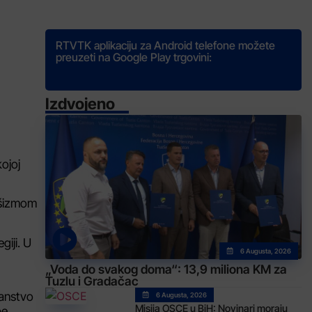
RTVTK aplikaciju za Android telefone možete
preuzeti na Google Play trgovini:
Izdvojeno
ojoj
fašizmom
giji. U
6 Augusta, 2026
„Voda do svakog doma“: 13,9 miliona KM za
Tuzlu i Gradačac
janstvo
6 Augusta, 2026
Misija OSCE u BiH: Novinari moraju
be