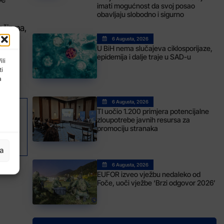
imati mogućnost da svoj posao
obavljaju slobodno i sigurno
fašizma,
6 Augusta, 2026
U BiH nema slučajeva ciklosporijaze,
epidemija i dalje traje u SAD-u
ili
ti
a
6 Augusta, 2026
TI uočio 1.200 primjera potencijalne
AK
zloupotrebe javnih resursa za
promociju stranaka
zla
ja
6 Augusta, 2026
EUFOR izveo vježbu nedaleko od
Foče, uoči vježbe ‘Brzi odgovor 2026’