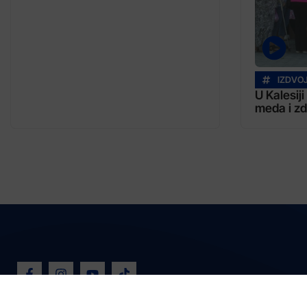
IZDVO
U Kalesij
meda i zd