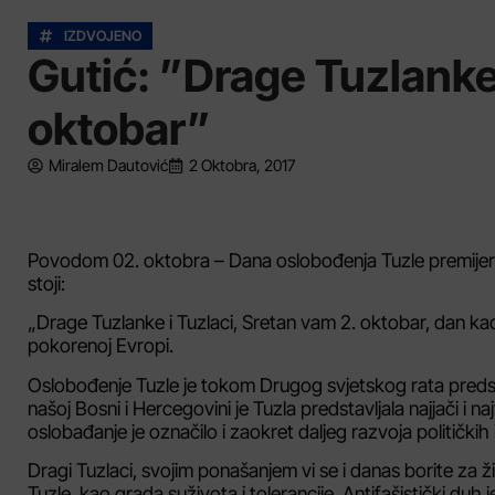
IZDVOJENO
Gutić: ”Drage Tuzlanke 
oktobar”
Miralem Dautović
2 Oktobra, 2017
Povodom 02. oktobra – Dana oslobođenja Tuzle premijer 
stoji:
„Drage Tuzlanke i Tuzlaci, Sretan vam 2. oktobar, dan ka
pokorenoj Evropi.
Oslobođenje Tuzle je tokom Drugog svjetskog rata predstavl
našoj Bosni i Hercegovini je Tuzla predstavljala najjači i
oslobađanje je označilo i zaokret daljeg razvoja političkih i
Dragi Tuzlaci, svojim ponašanjem vi se i danas borite za ž
Tuzle, kao grada suživota i tolerancije. Antifašistički duh