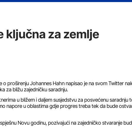
e ključna za zemlje
re o proširenju Johannes Hahn napisao je na svom Twitter na
lika za bližu zajedničku saradnju.
rtnerima u bližem i daljem susjedstvu za posvećenu saradnju
mo napore u oblastima gdje progres treba tek da bude ostva
 uspješnu Novu godinu, pozivajući na zajedničko stvaranje bu