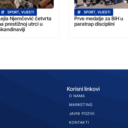
SPORT
,
VIJESTI
SPORT
,
VIJESTI
Lejla Njemčević četvrta
Prve medalje za BiH u
na prestižnoj utrci u
paratrap disciplini
Skandinaviji
Korisni linkovi
O NAMA
MARKETING
JAVNI POZIVI
KONTAKTI