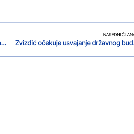
NAREDNI ČLAN
MUP TK: Tokom najluđe noći evidentirano 12 krivičnih djela i 13 saobraćajnih nesreća
Zvizdić 