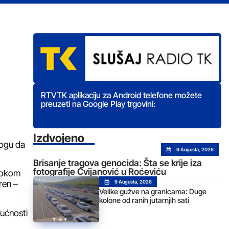
RTVTK aplikaciju za Android telefone možete
preuzeti na Google Play trgovini:
Izdvojeno
logu da
9 Augusta, 2026
Brisanje tragova genocida: Šta se krije iza
fotografije Cvijanović u Roćeviću
 tokom
ren –
9 Augusta, 2026
Velike gužve na granicama: Duge
kolone od ranih jutarnjih sati
dućnosti