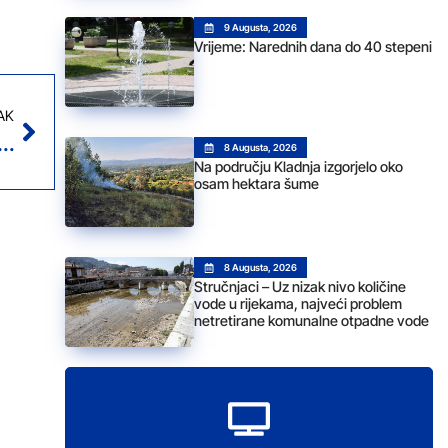
9 Augusta, 2026
Vrijeme: Narednih dana do 40 stepeni
AK
očekuje usvajanje državnog budžeta u PSBiH
8 Augusta, 2026
Na području Kladnja izgorjelo oko
osam hektara šume
8 Augusta, 2026
Stručnjaci – Uz nizak nivo količine
vode u rijekama, najveći problem
netretirane komunalne otpadne vode