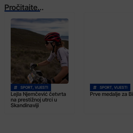
Pročitajte...
SPORT
,
VIJESTI
SPORT
,
VIJESTI
Lejla Njemčević četvrta
Prve medalje za Bi
na prestižnoj utrci u
Skandinaviji