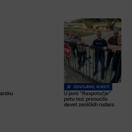
IZDVOJENO
,
VIJESTI
garsku
U jami “Raspotočje”
petu noć prenoćilo
devet zeničkih rudara