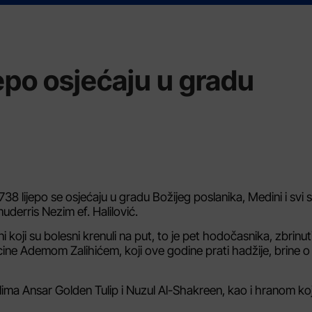
jepo osjećaju u gradu
38 lijepo se osjećaju u gradu Božijeg poslanika, Medini i svi 
uderris Nezim ef. Halilović.
oji su bolesni krenuli na put, to je pet hodočasnika, zbrinuti
ine Ademom Zalihićem, koji ove godine prati hadžije, brine o 
elima Ansar Golden Tulip i Nuzul Al-Shakreen, kao i hranom koj