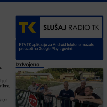
RTVTK aplikaciju za Android telefone možete
preuzeti na Google Play trgovini:
Izdvojeno
su
 su i
njima,
a je