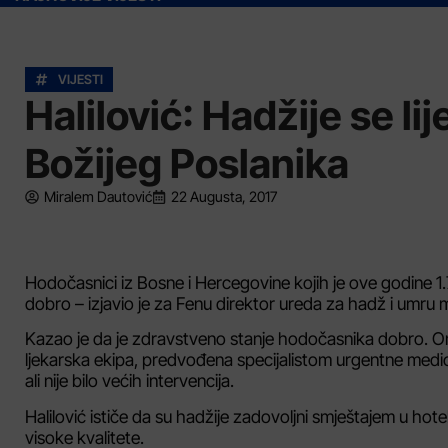
VIJESTI
Halilović: Hadžije se li
Božijeg Poslanika
Miralem Dautović
22 Augusta, 2017
Hodočasnici iz Bosne i Hercegovine kojih je ove godine 1.7
dobro – izjavio je za Fenu direktor ureda za hadž i umru m
Kazao je da je zdravstveno stanje hodočasnika dobro. Oni k
ljekarska ekipa, predvođena specijalistom urgentne medic
ali nije bilo većih intervencija.
Halilović ističe da su hadžije zadovoljni smještajem u hot
visoke kvalitete.