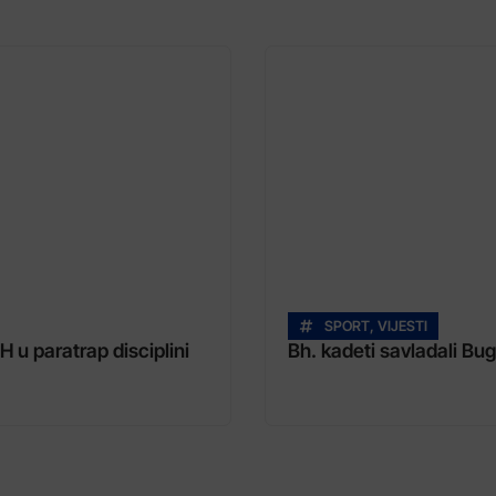
SPORT
,
VIJESTI
H u paratrap disciplini
Bh. kadeti savladali Bu