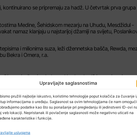
, kontinuirano se pripremaju za hadž. U četvrtak prva grupa
itostima Medine, Šehidskom mezarju na Uhudu, Mesdžidul -
vakat namaz klanjaju u najstarijoj džamiji na svijetu, Poslaniko
im tepisima i milionima suza, leži džennetska bašča, Rewda, me
bu Bekra i Omera, r.a.
ajić, zamjenik reisu-l-uleme. Ured za hadž i umru je osigurao
ultantice za žene.
Upravljajte saglasnostima
a specijalista i šest medicinskih tehničara. Na čelu ljekarskog 
bismo pružili najbolje iskustvo, koristimo tehnologije poput kolačića za čuvanje i/
stup informacijama o uređaju. Saglasnost sa ovim tehnologijama će nam omogući
obrađujemo podatke kao što su ponašanje pri pregledanju ili jedinstveni ID-ovi n
j veb lokaciji. Nepristanak ili povlačenje saglasnosti može negativno uticati na
eđene karakteristike i funkcije.
avljajte uslugama