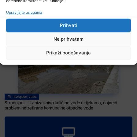
određene karakteristike i funkcije.
Upravljajte uslugama
Prihvati
8 Augusta, 2026
Ne prihvatam
Na području Kladnja izgorjelo oko osam hektara šume
Prikaži podešavanja
8 Augusta, 2026
Stručnjaci – Uz nizak nivo količine vode u rijekama, najveći
problem netretirane komunalne otpadne vode