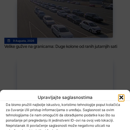
9 Augusta, 2026
Velike gužve na granicama: Duge kolone od ranih jutarnjih sati
Upravljajte saglasnostima
9 Augusta, 2026
Da bismo pružili najbolje iskustvo, koristimo tehnologije poput kolačića
Vrijeme: Narednih dana do 40 stepeni
za čuvanje i/ili pristup informacijama o uređaju. Saglasnost sa ovim
tehnologijama će nam omogućiti da obrađujemo podatke kao što su
ponašanje pri pregledanju ili jedinstveni ID-ovi na ovoj veb lokaciji.
Nepristanak ili povlačenje saglasnosti može negativno uticati na