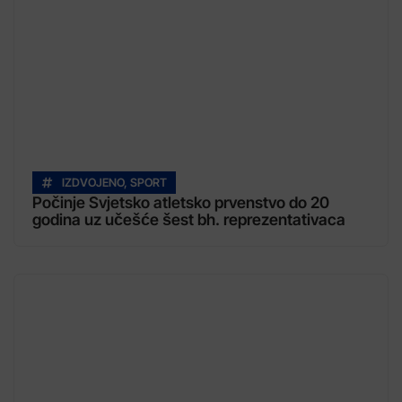
IZDVOJENO
,
SPORT
Počinje Svjetsko atletsko prvenstvo do 20
godina uz učešće šest bh. reprezentativaca