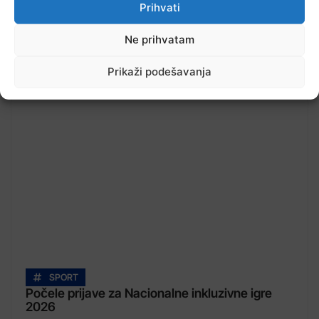
Prihvati
Ne prihvatam
Prikaži podešavanja
Pročitajte...
SPORT
Počele prijave za Nacionalne inkluzivne igre
2026