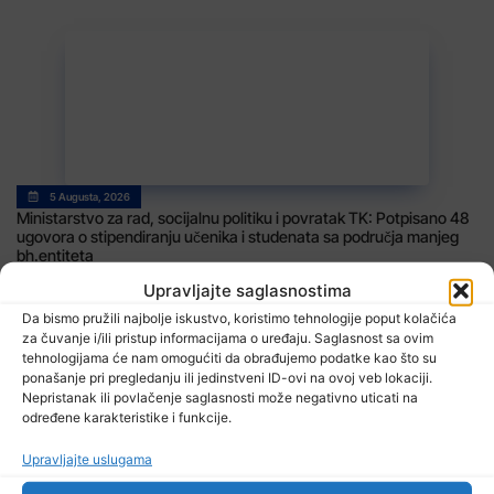
5 Augusta, 2026
Ministarstvo za rad, socijalnu politiku i povratak TK: Potpisano 48
ugovora o stipendiranju učenika i studenata sa područja manjeg
bh.entiteta
Upravljajte saglasnostima
Da bismo pružili najbolje iskustvo, koristimo tehnologije poput kolačića
za čuvanje i/ili pristup informacijama o uređaju. Saglasnost sa ovim
tehnologijama će nam omogućiti da obrađujemo podatke kao što su
ponašanje pri pregledanju ili jedinstveni ID-ovi na ovoj veb lokaciji.
TV RASPORED
Nepristanak ili povlačenje saglasnosti može negativno uticati na
određene karakteristike i funkcije.
Upravljajte uslugama