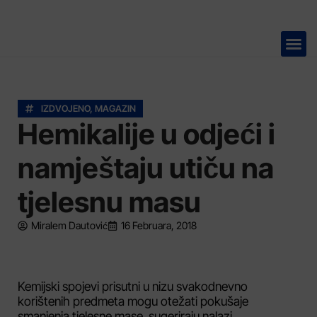
TELEVIZIJA 📺
IZDVOJENO
,
MAGAZIN
Hemikalije u odjeći i
namještaju utiču na
tjelesnu masu
Miralem Dautović
16 Februara, 2018
Kemijski spojevi prisutni u nizu svakodnevno
korištenih predmeta mogu otežati pokušaje
smanjenja tjelesne mase, sugeriraju nalazi