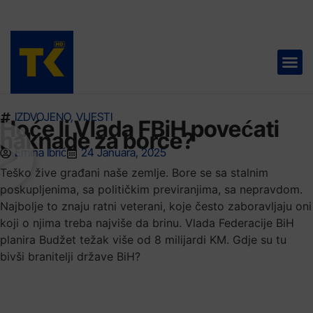
TELEVIZIJA 📺
IZDVOJENO
,
VIJESTI
Hoće li Vlada FBiH povećati
naknade za borce?
Emina Ibrić
24 Januara, 2025
Teško žive građani naše zemlje. Bore se sa stalnim
poskupljenima, sa političkim previranjima, sa nepravdom.
Najbolje to znaju ratni veterani, koje često zaboravljaju oni
koji o njima treba najviše da brinu. Vlada Federacije BiH
planira Budžet težak više od 8 milijardi KM. Gdje su tu
bivši branitelji države BiH?