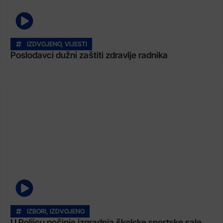
IZDVOJENO
,
VIJESTI
Poslodavci dužni zaštiti zdravlje radnika
IZBORI
,
IZDVOJENO
U Poljicu počinje izgradnja školske sportske sale