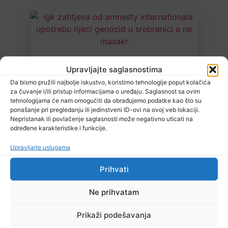
Upravljajte saglasnostima
Da bismo pružili najbolje iskustvo, koristimo tehnologije poput kolačića
7 Augusta, 2026
za čuvanje i/ili pristup informacijama o uređaju. Saglasnost sa ovim
Danas nova saslušanja saradnika Memorijalnog centra Srebrenica
tehnologijama će nam omogućiti da obrađujemo podatke kao što su
ponašanje pri pregledanju ili jedinstveni ID-ovi na ovoj veb lokaciji.
Nepristanak ili povlačenje saglasnosti može negativno uticati na
određene karakteristike i funkcije.
TV RASPORED
Upravljajte uslugama
Prihvati
Pročitajte...
Ne prihvatam
Prikaži podešavanja