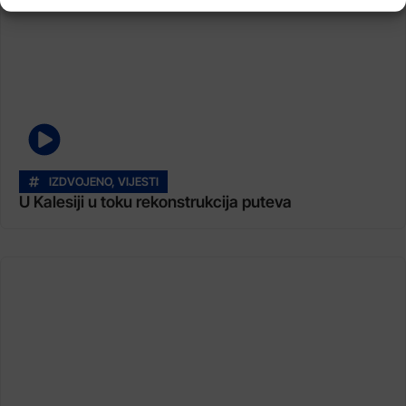
IZDVOJENO
,
VIJESTI
U Kalesiji u toku rekonstrukcija puteva