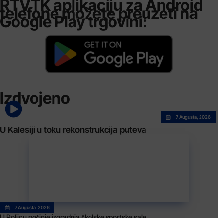
RTVTK aplikaciju za Android
telefone možete preuzeti na
Google Play trgovini:
Izdvojeno
7 Augusta, 2026
U Kalesiji u toku rekonstrukcija puteva
7 Augusta, 2026
U Poljicu počinje izgradnja školske sportske sale