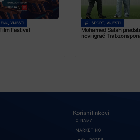
JENO
,
VIJESTI
SPORT
,
VIJESTI
Film Festival
Mohamed Salah predsta
novi igrač Trabzonspor
Korisni linkovi
O NAMA
MARKETING
JAVNI POZIVI