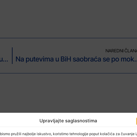
NAREDNI ČLAN
Erdogan razgovarao s Bidenom o ratu u Ukrajini: Sastanak u Antaliji je diplomatski uspjeh
Na putevima u BiH saobraća se po
Upravljajte saglasnostima
bismo pružili najbolje iskustvo, koristimo tehnologije poput kolačića za čuvanje i/