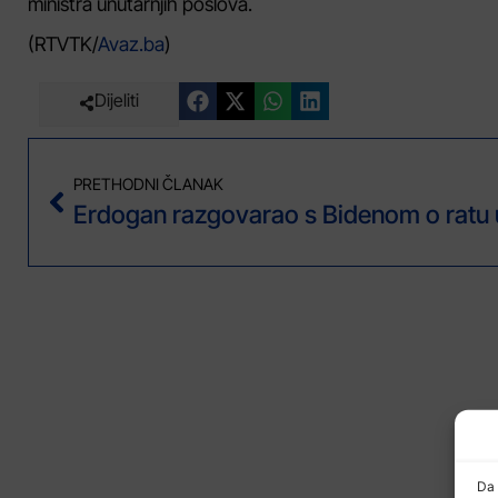
ministra unutarnjih poslova.
(RTVTK/
Avaz.ba
)
Dijeliti
PRETHODNI ČLANAK
Da 