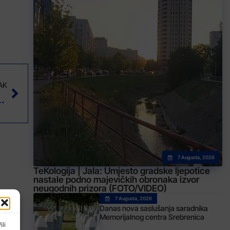
AK
 mokrom ili vlažnom kolovozu.
7 Augusta, 2026
TeKologija | Jala: Umjesto gradske ljepotice
nastale podno majevičkih obronaka izvor
neugodnih prizora (FOTO/VIDEO)
7 Augusta, 2026
Danas nova saslušanja saradnika
Memorijalnog centra Srebrenica
ili