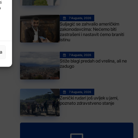
ti
a
7 Augusta, 2026
Suljagić se zahvalio američkim
zakonodavcima: Nećemo biti
zastrašeni i nastavit ćemo braniti
istinu
ja
7 Augusta, 2026
Stiže blagi predah od vrelina, ali ne
zadugo
7 Augusta, 2026
Zenički rudari još uvijek u jami,
poznato zdravstveno stanje