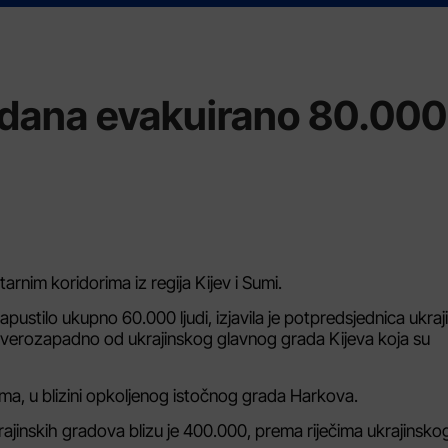
va dana evakuirano 80.000
rnim koridorima iz regija Kijev i Sumi.
apustilo ukupno 60.000 ljudi, izjavila je potpredsjednica ukraj
sjeverozapadno od ukrajinskog glavnog grada Kijeva koja su
uma, u blizini opkoljenog istočnog grada Harkova.
rajinskih gradova blizu je 400.000, prema riječima ukrajinsko