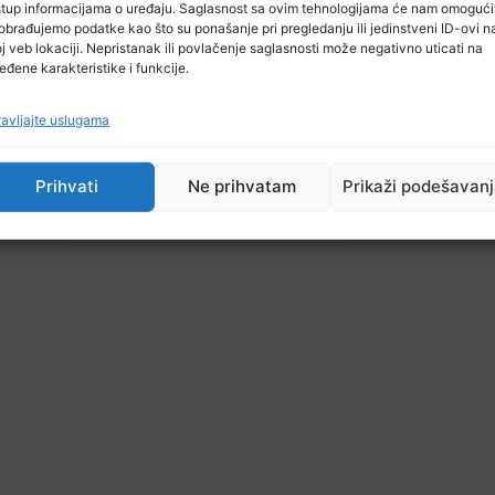
stup informacijama o uređaju. Saglasnost sa ovim tehnologijama će nam omogući
obrađujemo podatke kao što su ponašanje pri pregledanju ili jedinstveni ID-ovi n
j veb lokaciji. Nepristanak ili povlačenje saglasnosti može negativno uticati na
eđene karakteristike i funkcije.
avljajte uslugama
Prihvati
Ne prihvatam
Prikaži podešavan