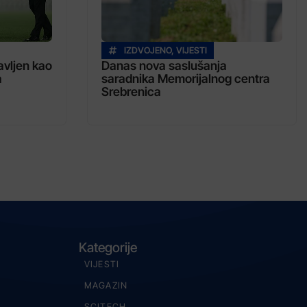
IZDVOJENO
,
VIJESTI
vljen kao
Danas nova saslušanja
a
saradnika Memorijalnog centra
Srebrenica
Kategorije
VIJESTI
MAGAZIN
SCITECH