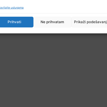
avljajte uslugama
Prihvati
Ne prihvatam
Prikaži podešavan