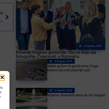
AK
 Tuzla potpisuje tri nova ugovora
9 Augusta, 2026
Brisanje tragova genocida: Šta se krije iza
fotografije Cvijanović u Roćeviću
9 Augusta, 2026
Velike gužve na granicama: Duge
kolone od ranih jutarnjih sati
ili
9 Augusta, 2026
ti
Vrijeme: Narednih dana do 40 stepeni
a