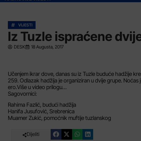
VIJESTI
Iz Tuzle ispraćene dvij
DESK
18 Augusta, 2017
Učenjem ikrar dove, danas su iz Tuzle buduće hadžije krenu
259. Odlazak hadžija je organiziran u dvije grupe. Noćas 
ero.Više u video prilogu…
Sagovornici:
Rahima Fazlić, budući hadžija
Hanifa Jusufović, Srebrenica
Muamer Zukić, pomoćnik muftije tuzlanskog
Dijeliti