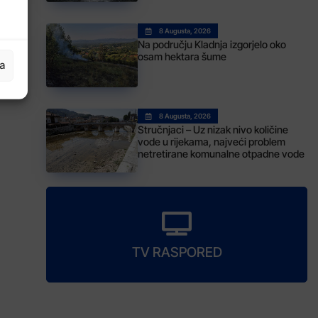
8 Augusta, 2026
Na području Kladnja izgorjelo oko
osam hektara šume
ja
8 Augusta, 2026
Stručnjaci – Uz nizak nivo količine
vode u rijekama, najveći problem
netretirane komunalne otpadne vode
TV RASPORED