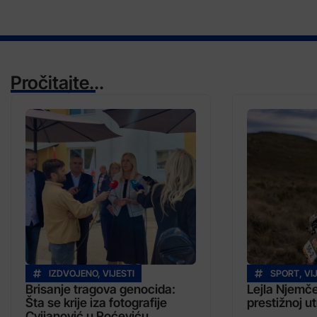
Pročitajte...
IZDVOJENO
,
VIJESTI
SPORT
,
VI
Brisanje tragova genocida:
Lejla Njemče
Šta se krije iza fotografije
prestižnoj ut
Cvijanović u Roćeviću