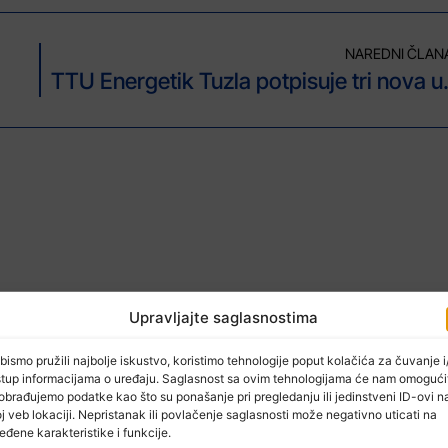
NAREDNI ČLAN
TTU Energetik
Upravljajte saglasnostima
bismo pružili najbolje iskustvo, koristimo tehnologije poput kolačića za čuvanje i/
stup informacijama o uređaju. Saglasnost sa ovim tehnologijama će nam omogući
obrađujemo podatke kao što su ponašanje pri pregledanju ili jedinstveni ID-ovi n
j veb lokaciji. Nepristanak ili povlačenje saglasnosti može negativno uticati na
eđene karakteristike i funkcije.