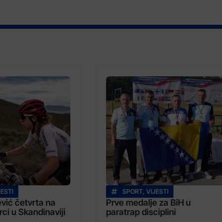
JESTI
SPORT
,
VIJESTI
vić četvrta na
Prve medalje za BiH u
rci u Skandinaviji
paratrap disciplini