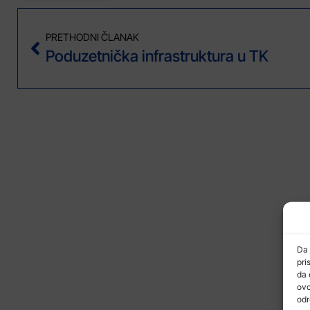
PRETHODNI ČLANAK
Poduzetnička infrastruktura u TK
Da 
pri
da 
ovo
odr