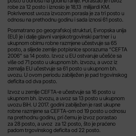
posto u odnosu na godinu ranije. Porastao je i uvoz
robe za 12 posto i iznosio je 18,13 milijardi KM.
Pokrivenost uvoza izvozom porasla je za tri posto u
odnosu na prethodnu godinu i sada iznosi 61 posto.
Posmatrano po geografskoj strukturi, Evropska unija
(EU) je i dalje glavni vanjskotrgovinski partner i u
ukupnom obimu robne razmjene učestvuje sa 65
posto, a slijede zemlje potpisnice sporazuma “CEFTA
2006” sa 14 posto. Izvoz u EU ostvaruje učešće sa
više od 71 posto u ukupnom bh. izvozu, a uvoz iz
zemalja EU učestvuje sa 61 posto u ukupnom bh.
uvozu. U ovom periodu zabilježen je pad trgovinskog
deficita od dva posto.
Izvoz u zemlje CEFTA-e učestvuje sa 16 posto u
ukupnom bh. izvozu, a uvoz sa 13 posto u ukupnom
uvozu BiH. U 2017. godini zabilježen je rast ukupne
robne razmjene sa CEFTA-om od 19 posto u odnosu
na prethodnu godinu, pri čemu je izvoz porastao
za 28 posto, a uvoz za 12 posto, što je praćeno
padom trgovinskog deficita od 22 posto.