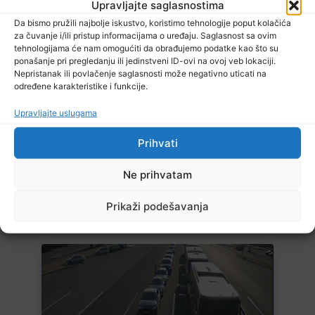
Upravljajte saglasnostima
Da bismo pružili najbolje iskustvo, koristimo tehnologije poput kolačića
za čuvanje i/ili pristup informacijama o uređaju. Saglasnost sa ovim
tehnologijama će nam omogućiti da obrađujemo podatke kao što su
7 Augusta, 2026
ponašanje pri pregledanju ili jedinstveni ID-ovi na ovoj veb lokaciji.
Stiže blagi predah od vrelina, ali ne zadugo
Nepristanak ili povlačenje saglasnosti može negativno uticati na
određene karakteristike i funkcije.
Upravljajte uslugama
Prihvati
Ne prihvatam
Prikaži podešavanja
7 Augusta, 2026
Zenički rudari još uvijek u jami, poznato zdravstveno stanje