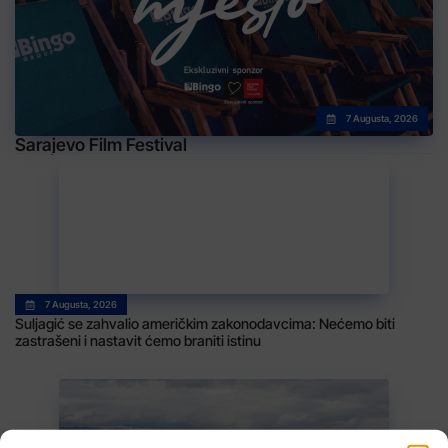
7 Augusta, 2026
Sarajevo Film Festival
7 Augusta, 2026
Suljagić se zahvalio američkim zakonodavcima: Nećemo biti
zastrašeni i nastavit ćemo braniti istinu