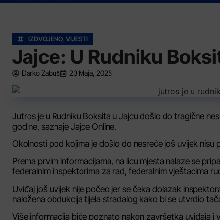
IZDVOJENO
,
VIJESTI
Jajce: U Rudniku Boksi
Darko Zabuš
23 Maja, 2025
Jutros je u Rudniku Boksita u Jajcu došlo do tragične nesr
godine, saznaje Jajce Online.
Okolnosti pod kojima je došlo do nesreće još uvijek nisu 
Prema prvim informacijama, na licu mjesta nalaze se pripadn
federalnim inspektorima za rad, federalnim vještacima r
Uviđaj još uvijek nije počeo jer se čeka dolazak inspektora
naložena obdukcija tijela stradalog kako bi se utvrdio tač
Više informacija biće poznato nakon završetka uviđaja i v