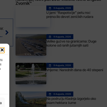
Zvornik“
9 Augusta, 2026
U jami “Raspotočje” petu noć
prenoćilo devet zeničkih rudara
AK
opasnosti alkohola u saobraćaju
9 Augusta, 2026
Velike gužve na granicama: Duge
kolone od ranih jutarnjih sati
ili
ti
9 Augusta, 2026
a
Vrijeme: Narednih dana do 40 stepeni
8 Augusta, 2026
Na području Kladnja izgorjelo oko
ja
osam hektara šume