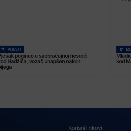
VIJESTI
IZ
Pješak poginuo u saobraćajnoj nesreći
Mladić
kod Hadžića, vozač uhapšen nakon
kod M
bijega
Korisni linkovi