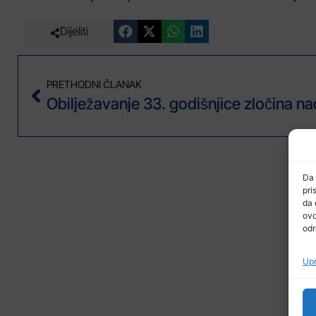
Dijeliti
PRETHODNI ČLANAK
Da 
pri
da 
ovo
odr
Upr