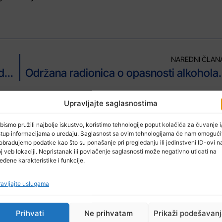
NAREDNI ČLAN
Obilježavanje 33. godišnjice zločina nad logorašima logora u ‘Trnopolju’
Održana radionica o 
Upravljajte saglasnostima
bismo pružili najbolje iskustvo, koristimo tehnologije poput kolačića za čuvanje i/
stup informacijama o uređaju. Saglasnost sa ovim tehnologijama će nam omogući
obrađujemo podatke kao što su ponašanje pri pregledanju ili jedinstveni ID-ovi n
j veb lokaciji. Nepristanak ili povlačenje saglasnosti može negativno uticati na
eđene karakteristike i funkcije.
avljajte uslugama
Prihvati
Ne prihvatam
Prikaži podešavan