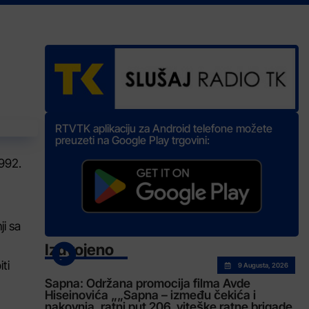
RTVTK aplikaciju za Android telefone možete
preuzeti na Google Play trgovini:
1992.
ji sa
Izdvojeno
ti
9 Augusta, 2026
Sapna: Održana promocija filma Avde
Hiseinovića „„Sapna – između čekića i
nakovnja, ratni put 206. viteške ratne brigade