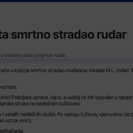
ta smrtno stradao rudar
eće u kojoj je smrtno stradao muškarac inicijala M.I., rođen 
poznate.
ici Policijske uprave Jajce, a uviđaj će biti obavljen u saradn
udarske struke te nadležnim tužiocem.
 i ostalih nadležnih službi. Po nalogu tužioca, vjerovatno će bi
an uzrok smrti.
ještačenja.