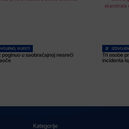
DVOJENO
,
VIJESTI
IZDVOJE
 poginuo u saobraćajnoj nesreći
Tri osobe p
aoče
incidenta i
Kategorije