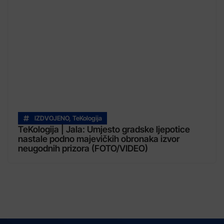
IZDVOJENO
,
TeKologija
TeKologija | Jala: Umjesto gradske ljepotice
nastale podno majevičkih obronaka izvor
neugodnih prizora (FOTO/VIDEO)