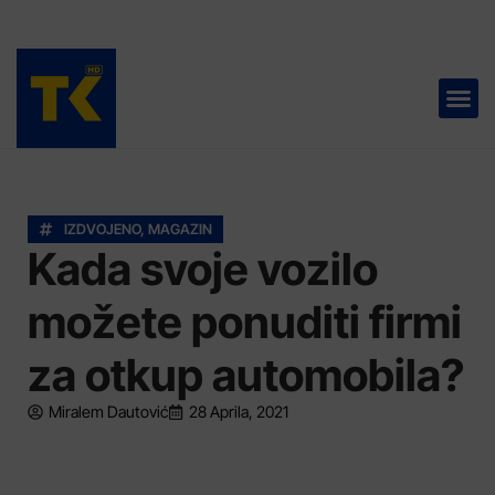
TELEVIZIJA 📺
IZDVOJENO
,
MAGAZIN
Kada svoje vozilo
možete ponuditi firmi
za otkup automobila?
Miralem Dautović
28 Aprila, 2021