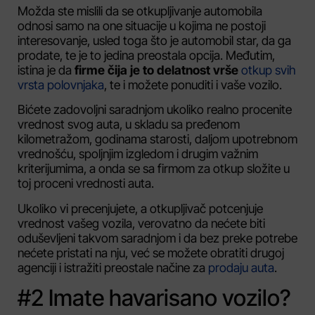
Možda ste mislili da se otkupljivanje automobila
odnosi samo na one situacije u kojima ne postoji
interesovanje, usled toga što je automobil star, da ga
prodate, te je to jedina preostala opcija. Međutim,
istina je da
firme čija je to delatnost vrše
otkup svih
vrsta polovnjaka
, te i možete ponuditi i vaše vozilo.
Bićete zadovoljni saradnjom ukoliko realno procenite
vrednost svog auta, u skladu sa pređenom
kilometražom, godinama starosti, daljom upotrebnom
vrednošću, spoljnjim izgledom i drugim važnim
kriterijumima, a onda se sa firmom za otkup složite u
toj proceni vrednosti auta.
Ukoliko vi precenjujete, a otkupljivač potcenjuje
vrednost vašeg vozila, verovatno da nećete biti
oduševljeni takvom saradnjom i da bez preke potrebe
nećete pristati na nju, već se možete obratiti drugoj
agenciji i istražiti preostale načine za
prodaju auta
.
#2 Imate havarisano vozilo?