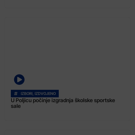
IZBORI
,
IZDVOJENO
U Poljicu počinje izgradnja školske sportske
sale