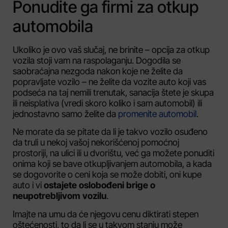
Ponudite ga firmi za otkup
automobila
Ukoliko je ovo vaš slučaj, ne brinite – opcija za otkup
vozila stoji vam na raspolaganju. Dogodila se
saobraćajna nezgoda nakon koje ne želite da
popravljate vozilo – ne želite da vozite auto koji vas
podseća na taj nemili trenutak, sanacija štete je skupa
ili neisplativa (vredi skoro koliko i sam automobil) ili
jednostavno samo želite da
promenite automobil
.
Ne morate da se pitate da li je takvo vozilo osuđeno
da truli u nekoj vašoj nekorišćenoj pomoćnoj
prostoriji, na ulici ili u dvorištu, već ga možete ponuditi
onima koji se bave otkupljivanjem automobila, a kada
se dogovorite o ceni koja se može dobiti, oni kupe
auto i vi
ostajete oslobođeni brige o
neupotrebljivom vozilu
.
Imajte na umu da će njegovu cenu diktirati stepen
oštećenosti, to da li se u takvom stanju može