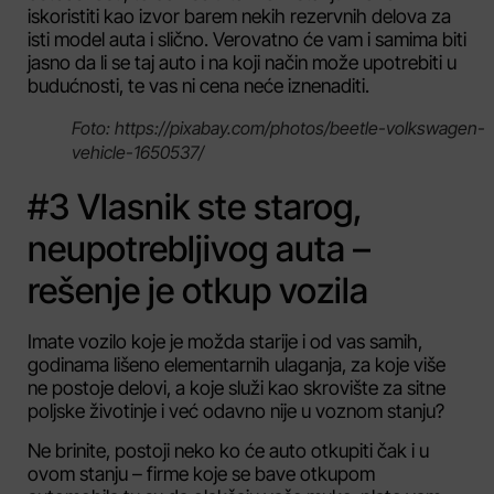
iskoristiti kao izvor barem nekih rezervnih delova za
isti model auta i slično. Verovatno će vam i samima biti
jasno da li se taj auto i na koji način može upotrebiti u
budućnosti, te vas ni cena neće iznenaditi.
Foto: https://pixabay.com/photos/beetle-volkswagen-
vehicle-1650537/
#3 Vlasnik ste starog,
neupotrebljivog auta –
rešenje je otkup vozila
Imate vozilo koje je možda starije i od vas samih,
godinama lišeno elementarnih ulaganja, za koje više
ne postoje delovi, a koje služi kao skrovište za sitne
poljske životinje i već odavno nije u voznom stanju?
Ne brinite, postoji neko ko će auto otkupiti čak i u
ovom stanju – firme koje se bave otkupom