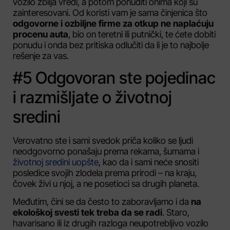
vozilo zbilja vredi, a potom ponuditi onima koji su
zainteresovani. Od koristi vam je sama činjenica što
odgovorne i ozbiljne firme za otkup ne naplaćuju
procenu auta
, bio on teretni ili putnički, te ćete dobiti
ponudu i onda bez pritiska odlučiti da li je to najbolje
rešenje za vas.
#5 Odgovoran ste pojedinac
i razmišljate o životnoj
sredini
Verovatno ste i sami svedok priča koliko se ljudi
neodgovorno ponašaju prema rekama, šumama i
životnoj sredini uopšte
, kao da i sami neće snositi
posledice svojih zlodela prema prirodi – na kraju,
čovek živi u njoj, a ne posetioci sa drugih planeta.
Međutim, čini se da često to zaboravljamo i da
na
ekološkoj svesti tek treba da se radi
. Staro,
havarisano ili iz drugih razloga neupotrebljivo vozilo