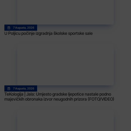
7 Augusta, 2026
U Poljicu počinje izgradnja školske sportske sale
7 Augusta, 2026
TeKologija | Jala: Umjesto gradske ljepotice nastale podno
majevičkih obronaka izvor neugodnih prizora (FOTO/VIDEO)