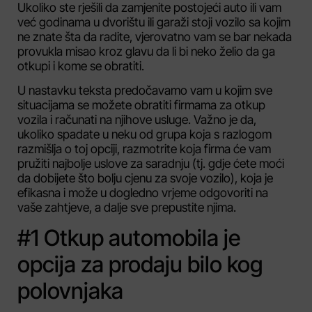
Ukoliko ste rješili da zamjenite postojeći auto ili vam
već godinama u dvorištu ili garaži stoji vozilo sa kojim
ne znate šta da radite, vjerovatno vam se bar nekada
provukla misao kroz glavu da li bi neko želio da ga
otkupi i kome se obratiti.
U nastavku teksta predočavamo vam u kojim sve
situacijama se možete obratiti firmama za otkup
vozila i računati na njihove usluge. Važno je da,
ukoliko spadate u neku od grupa koja s razlogom
razmišlja o toj opciji, razmotrite koja firma će vam
pružiti najbolje uslove za saradnju (tj. gdje ćete moći
da dobijete što bolju cjenu za svoje vozilo), koja je
efikasna i može u dogledno vrjeme odgovoriti na
vaše zahtjeve, a dalje sve prepustite njima.
#1 Otkup automobila je
opcija za prodaju bilo kog
polovnjaka