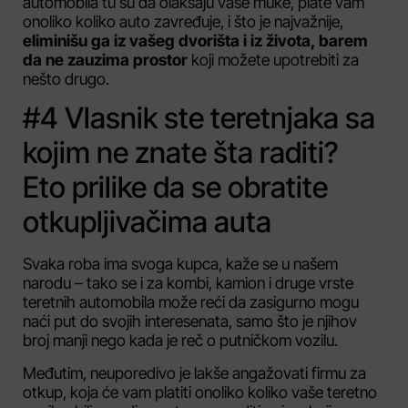
automobila tu su da olakšaju vaše muke, plate vam
onoliko koliko auto zavređuje, i što je najvažnije,
eliminišu ga iz vašeg dvorišta i iz života, barem
da ne zauzima prostor
koji možete upotrebiti za
nešto drugo.
#4 Vlasnik ste teretnjaka sa
kojim ne znate šta raditi?
Eto prilike da se obratite
otkupljivačima auta
Svaka roba ima svoga kupca, kaže se u našem
narodu – tako se i za kombi, kamion i druge vrste
teretnih automobila može reći da zasigurno mogu
naći put do svojih interesenata, samo što je njihov
broj manji nego kada je reč o putničkom vozilu.
Međutim, neuporedivo je lakše angažovati firmu za
otkup, koja će vam platiti onoliko koliko vaše teretno