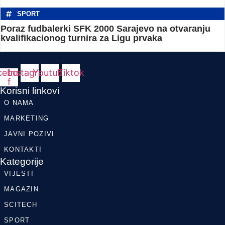
SPORT
Poraz fudbalerki SFK 2000 Sarajevo na otvaranju
kvalifikacionog turnira za Ligu prvaka
cebook-
Instagram
Youtube
Tiktok
f
Korisni linkovi
O NAMA
MARKETING
JAVNI POZIVI
KONTAKTI
Kategorije
VIJESTI
MAGAZIN
SCITECH
SPORT