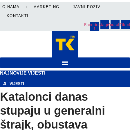
Skip
O NAMA
MARKETING
JAVNI POZIVI
to
KONTAKTI
content
Facebook-
Instagram
Youtube
Tikto
f
NAJNOVIJE VIJESTI
VIJESTI
Katalonci danas
stupaju u generalni
štrajk, obustava