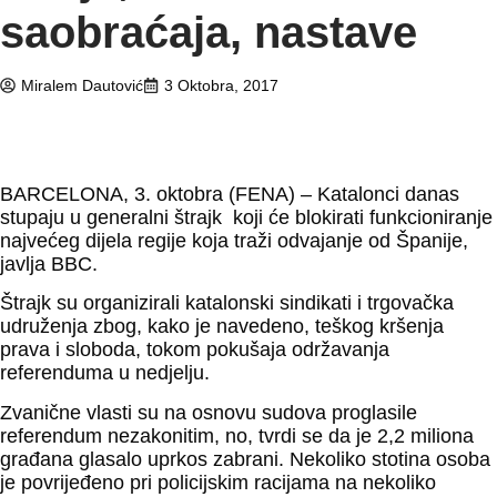
saobraćaja, nastave
Miralem Dautović
3 Oktobra, 2017
BARCELONA, 3. oktobra (FENA) – Katalonci danas
stupaju u generalni štrajk koji će blokirati funkcioniranje
najvećeg dijela regije koja traži odvajanje od Španije,
javlja BBC.
Štrajk su organizirali katalonski sindikati i trgovačka
udruženja zbog, kako je navedeno, teškog kršenja
prava i sloboda, tokom pokušaja održavanja
referenduma u nedjelju.
Zvanične vlasti su na osnovu sudova proglasile
referendum nezakonitim, no, tvrdi se da je 2,2 miliona
građana glasalo uprkos zabrani. Nekoliko stotina osoba
je povrijeđeno pri policijskim racijama na nekoliko