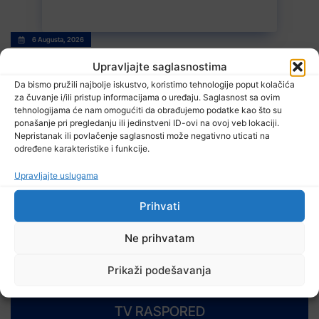
6 Augusta, 2026
TI uočio 1.200 primjera potencijalne zloupotrebe javnih resursa za
promociju stranaka
Upravljajte saglasnostima
Da bismo pružili najbolje iskustvo, koristimo tehnologije poput kolačića
za čuvanje i/ili pristup informacijama o uređaju. Saglasnost sa ovim
tehnologijama će nam omogućiti da obrađujemo podatke kao što su
ponašanje pri pregledanju ili jedinstveni ID-ovi na ovoj veb lokaciji.
Nepristanak ili povlačenje saglasnosti može negativno uticati na
određene karakteristike i funkcije.
Upravljajte uslugama
6 Augusta, 2026
Prihvati
EUFOR izveo vježbu nedaleko od Foče, uoči vježbe ‘Brzi odgovor
2026’
Ne prihvatam
Prikaži podešavanja
TV RASPORED