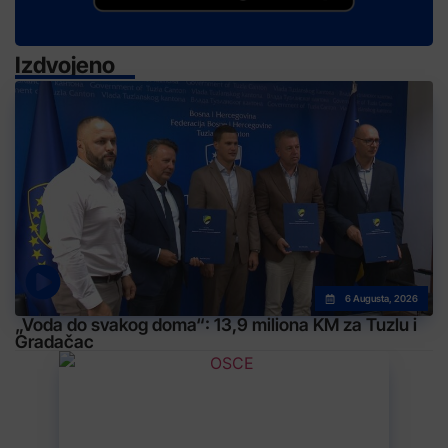
Izdvojeno
6 Augusta, 2026
„Voda do svakog doma“: 13,9 miliona KM za Tuzlu i
Gradačac