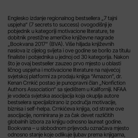
Englesko izdanje regionalnog bestsellera „7 tajni
uspjeha“ (7 secrets to success) ovogodišnji je
pobjednik u kategoriji motivacione literature, te
dobitnik prestižne američke književne nagrade
„Bookvana 2017“ (BVA). Više hiljada književnih
naslova iz cijelog svijeta i ove godine se borilo za titulu
finaliste i pobjednika u jednoj od 30 kategorija. Nakon
što je ovaj bestseller zauzeo prvo mjesto u oblasti
ličnog uspjeha i motivacione literature na najvećoj
svjetskoj platformi za prodaju knjiga “Amazon”, dr.
Kenan Crnkić postao je punopravni član „Nonfiction
Authors Association“ sa sjedištem u Kaliforniji. NFAA
je vodeća svjetska asocijacija koja okuplja autore
bestselera specijalizirano iz područja motivacije,
biznisa i self-helpa. Crnkićeva knjiga, od strane ove
asocijacije, nominirana je za čak devet različitih
globalnih izbora za knjigu odnosno laureat godine.
Bookvana – u slobodnom prijevodu označava mjesto
odnosno stanje koje odlikuje ljubav prema knjigama,