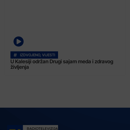
IZDVOJENO
,
VIJESTI
U Kalesiji održan Drugi sajam meda i zdravog
življenja