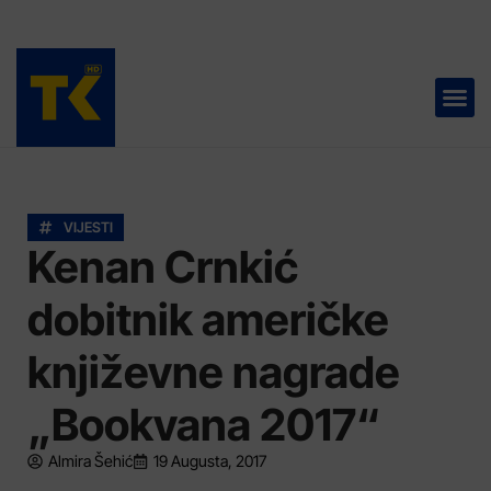
TELEVIZIJA 📺
VIJESTI
Kenan Crnkić
dobitnik američke
književne nagrade
„Bookvana 2017“
Almira Šehić
19 Augusta, 2017