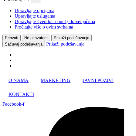
Upravljajte opcijama
Upravljajte uslugama
Upravljajte {vendor_count} dobavljačima
Pročitajte više o ovim svrhama
Prihvati
Ne prihvatam
Prikaži podešavanja
Prikaži podešavanja
Sačuvaj podešavanja
Skip
O NAMA
MARKETING
JAVNI POZIVI
to
content
KONTAKTI
Facebook-f