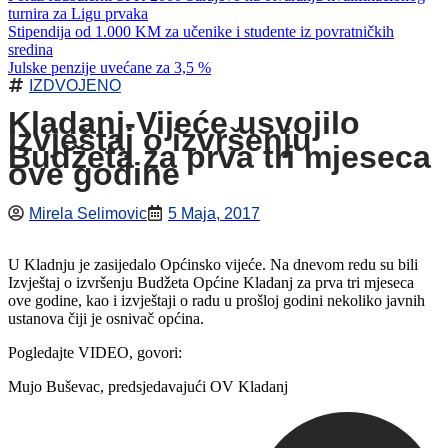
turnira za Ligu prvaka
Stipendija od 1.000 KM za učenike i studente iz povratničkih
sredina
Julske penzije uvećane za 3,5 %
IZDVOJENO
Kladanj-Vijeće usvojilo
Izvještaj o izvršenju
Budžeta za prva tri mjeseca
ove godine
Mirela Selimovic
5 Maja, 2017
U Kladnju je zasijedalo Općinsko vijeće. Na dnevom redu su bili
Izvještaj o izvršenju Budžeta Općine Kladanj za prva tri mjeseca
ove godine, kao i izvještaji o radu u prošloj godini nekoliko javnih
ustanova čiji je osnivač općina.
Pogledajte VIDEO, govori:
Mujo Buševac, predsjedavajući OV Kladanj