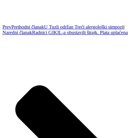
Prev
Prethodni članak
U Tuzli održan Treći alergološki simpozij
Naredni članak
Radnici GIKIL-a obustavili štrajk. Plata uplaćena