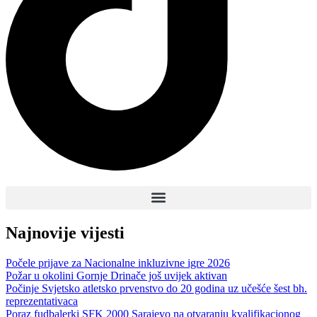
Najnovije vijesti
Počele prijave za Nacionalne inkluzivne igre 2026
Požar u okolini Gornje Drinače još uvijek aktivan
Počinje Svjetsko atletsko prvenstvo do 20 godina uz učešće šest bh.
reprezentativaca
Poraz fudbalerki SFK 2000 Sarajevo na otvaranju kvalifikacionog