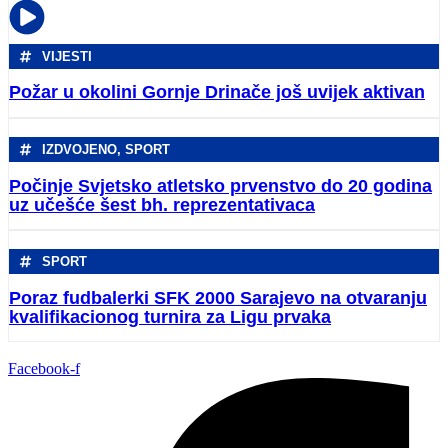
VIJESTI
Požar u okolini Gornje Drinače još uvijek aktivan
IZDVOJENO
,
SPORT
Počinje Svjetsko atletsko prvenstvo do 20 godina
uz učešće šest bh. reprezentativaca
SPORT
Poraz fudbalerki SFK 2000 Sarajevo na otvaranju
kvalifikacionog turnira za Ligu prvaka
Facebook-f