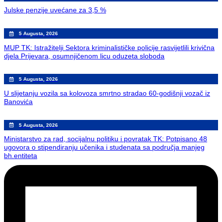
Julske penzije uvećane za 3,5 %
5 Augusta, 2026
MUP TK: Istražitelji Sektora kriminalističke policije rasvijetlili krivična
djela Prijevara, osumnjičenom licu oduzeta sloboda
5 Augusta, 2026
U slijetanju vozila sa kolovoza smrtno stradao 60-godišnji vozač iz
Banovića
5 Augusta, 2026
Ministarstvo za rad, socijalnu politiku i povratak TK: Potpisano 48
ugovora o stipendiranju učenika i studenata sa područja manjeg
bh.entiteta