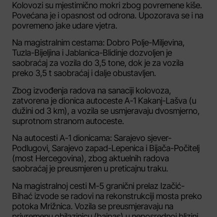
Kolovozi su mjestimično mokri zbog povremene kiše.
Povećana je i opasnost od odrona. Upozorava se i na
povremeno jake udare vjetra.
Na magistralnim cestama: Dobro Polje-Miljevina,
Tuzla-Bijeljina i Jablanica-Blidinje dozvoljen je
saobraćaj za vozila do 3,5 tone, dok je za vozila
preko 3,5 t saobraćaj i dalje obustavljen.
Zbog izvođenja radova na sanaciji kolovoza,
zatvorena je dionica autoceste A-1 Kakanj-Lašva (u
dužini od 3 km), a vozila se usmjeravaju dvosmjerno,
suprotnom stranom autoceste.
Na autocesti A-1 dionicama: Sarajevo sjever-
Podlugovi, Sarajevo zapad-Lepenica i Bijača-Počitelj
(most Hercegovina), zbog aktuelnih radova
saobraćaj je preusmjeren u preticajnu traku.
Na magistralnoj cesti M-5 granični prelaz Izačić-
Bihać izvode se radovi na rekonstrukciji mosta preko
potoka Mrižnica. Vozila se preusmjeravaju na
privremenu obilazinicu (bajpas) u neposrednoj blizini