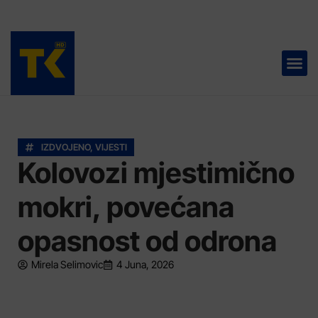
TELEVIZIJA 📺
IZDVOJENO
,
VIJESTI
Kolovozi mjestimično
mokri, povećana
opasnost od odrona
Mirela Selimovic
4 Juna, 2026