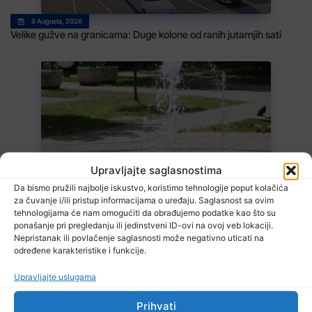
9 Augusta, 2026
Velike gužve na granicama: Duge kolone od ranih jutarnjih sati
9 Augusta, 2026
Upravljajte saglasnostima
Vrijeme: Narednih dana do 40 stepeni
Da bismo pružili najbolje iskustvo, koristimo tehnologije poput kolačića
za čuvanje i/ili pristup informacijama o uređaju. Saglasnost sa ovim
tehnologijama će nam omogućiti da obrađujemo podatke kao što su
ponašanje pri pregledanju ili jedinstveni ID-ovi na ovoj veb lokaciji.
Nepristanak ili povlačenje saglasnosti može negativno uticati na
određene karakteristike i funkcije.
Upravljajte uslugama
Prihvati
8 Augusta, 2026