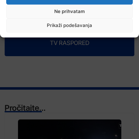
Na području Kladnja izgorjelo oko osam hektara šume
Ne prihvatam
Prikaži podešavanja
TV RASPORED
Pročitajte...