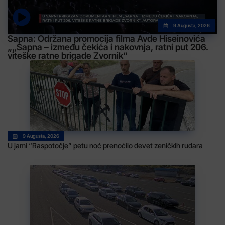
9 Augusta, 2026
Sapna: Održana promocija filma Avde Hiseinovića
„„Sapna – između čekića i nakovnja, ratni put 206.
viteške ratne brigade Zvornik“
9 Augusta, 2026
U jami “Raspotočje” petu noć prenoćilo devet zeničkih rudara