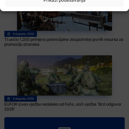
Prikaži podešavanja
6 Augusta, 2026
TI uočio 1.200 primjera potencijalne zloupotrebe javnih resursa za
promociju stranaka
6 Augusta, 2026
EUFOR izveo vježbu nedaleko od Foče, uoči vježbe ‘Brzi odgovor
2026’