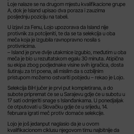
Loje nalaze se na drugom mjestu kvalifikacione grupe
A, dok je Island upisao dva poraza i zauzima
posljednju poziciju na tabeli.
U izjavi za Fenu, Lojo upozorava da Island nije
protivnik za potcijeniti, te da se ta selekcija u oba
meča koja je izgubila ravnopravno nosila s
protivnicima.
– Island je prve dvije utakmice izgubio, međutim u oba
meča je bio u rezultatskom egalu 30 minuta. Atipična
su ekipa zbog podjednake visine svih igračica, dosta
šutiraju za tri poena, ali mislim da s ozbiljnim
pristupom možemo ostvariti pobjedu – rekao je Lojo.
Selekcija BiH jučer je prvi put kompletirana, a do
subote pripremat će se u Sarajevu gdje će u subotu u
17 sati odmjeriti snage s Islanđankama. U ponedjaljak
će otputovati u Slovačku gdje će u srijedu, 14.
februara igrati meč protiv domaće selekcije.
Lojo je još jedanput naglasio da je u ovom
kvalifikacionom ciklusu njegovom timu najbitnije da