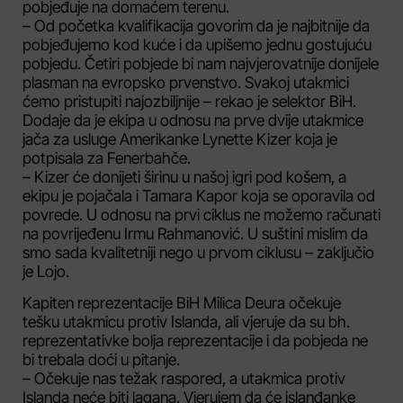
pobjeđuje na domaćem terenu.
– Od početka kvalifikacija govorim da je najbitnije da
pobjeđujemo kod kuće i da upišemo jednu gostujuću
pobjedu. Četiri pobjede bi nam najvjerovatnije donijele
plasman na evropsko prvenstvo. Svakoj utakmici
ćemo pristupiti najozbiljnije – rekao je selektor BiH.
Dodaje da je ekipa u odnosu na prve dvije utakmice
jača za usluge Amerikanke Lynette Kizer koja je
potpisala za Fenerbahče.
– Kizer će donijeti širinu u našoj igri pod košem, a
ekipu je pojačala i Tamara Kapor koja se oporavila od
povrede. U odnosu na prvi ciklus ne možemo računati
na povrijeđenu Irmu Rahmanović. U suštini mislim da
smo sada kvalitetniji nego u prvom ciklusu – zaključio
je Lojo.
Kapiten reprezentacije BiH Milica Deura očekuje
tešku utakmicu protiv Islanda, ali vjeruje da su bh.
reprezentativke bolja reprezentacije i da pobjeda ne
bi trebala doći u pitanje.
– Očekuje nas težak raspored, a utakmica protiv
Islanda neće biti lagana. Vjerujem da će islanđanke