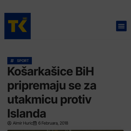
TELEVIZIJA 📺
SPORT
Košarkašice BiH
pripremaju se za
utakmicu protiv
Islanda
Almir Huric
6 Februara, 2018