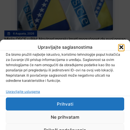
6 Augusta, 2026
Misija OSCE u BiH: Novinari moraju imati mogućnost da svoj posao
obavljaju slobodno i sigurno
Upravljajte saglasnostima
Da bismo pružili najbolje iskustvo, koristimo tehnologije poput kolačića
za čuvanje i/ili pristup informacijama o uređaju. Saglasnost sa ovim
tehnologijama će nam omogućiti da obrađujemo podatke kao što su
ponašanje pri pregledanju ili jedinstveni ID-ovi na ovoj veb lokaciji.
Nepristanak ili povlačenje saglasnosti može negativno uticati na
određene karakteristike i funkcije.
Upravljajte uslugama
6 Augusta, 2026
Prihvati
U BiH nema slučajeva ciklosporijaze, epidemija i dalje traje u SAD-
u
Ne prihvatam