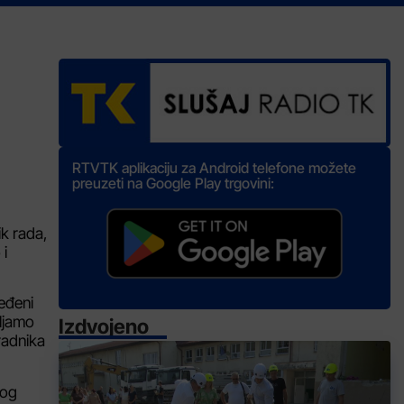
RTVTK aplikaciju za Android telefone možete
preuzeti na Google Play trgovini:
k rada,
 i
ređeni
vljamo
Izdvojeno
radnika
nog