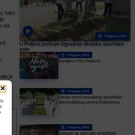
u, tako
je
gu da
7 Augusta, 2026
još
U Poljicu počinje izgradnja školske sportske
sale
7 Augusta, 2026
m
Sarajevo Film Festival
ala je
7 Augusta, 2026
Danas nova saslušanja saradnika
ili
Memorijalnog centra Srebrenica
ti
a
AK
 Naša borba je pokazala snagu zajedništva, upornost i odlučnost
7 Augusta, 2026
Suljagić se zahvalio američkim