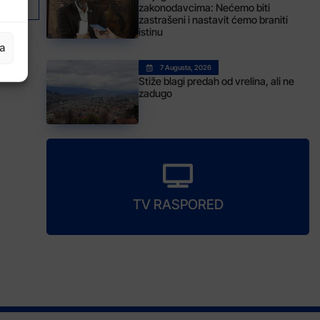
zakonodavcima: Nećemo biti
zastrašeni i nastavit ćemo braniti
istinu
ja
7 Augusta, 2026
Stiže blagi predah od vrelina, ali ne
zadugo
TV RASPORED