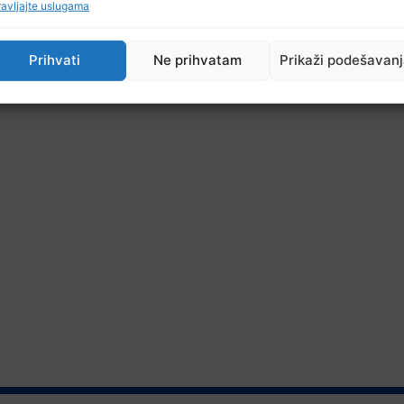
avljajte uslugama
Prihvati
Ne prihvatam
Prikaži podešavan