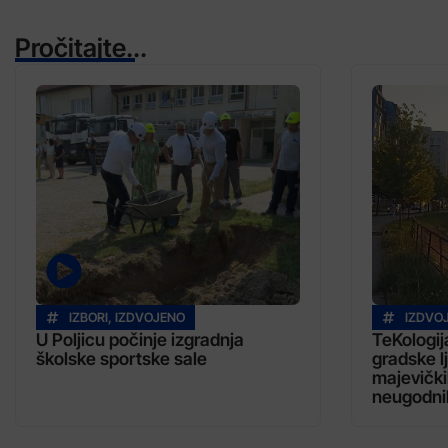
Pročitajte...
IZBORI
,
IZDVOJENO
IZDVO
U Poljicu počinje izgradnja
TeKologij
školske sportske sale
gradske l
majevički
neugodni