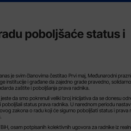
radu poboljšaće status i
anas je svim članovima čestitao Prvi maj, Međunarodni prazni
 institucije i građane da zajedno grade pravedno, solidarno
darda zaštite i poboljšanja prava radnika.
jeste da smo pokrenuli veliki broj inicijativa da se donesu od
li i poboljšali status prava radnika. U narednom periodu nasta
novog zakona o radu koji će sigurno poboljšati status i prava 
.
iH, osam potpisanih kolektivnih ugovora za radnike iz real