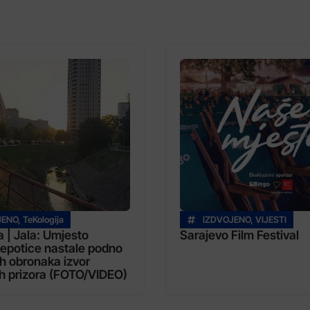
JENO
,
TeKologija
IZDVOJENO
,
VIJESTI
a | Jala: Umjesto
Sarajevo Film Festival
jepotice nastale podno
h obronaka izvor
h prizora (FOTO/VIDEO)