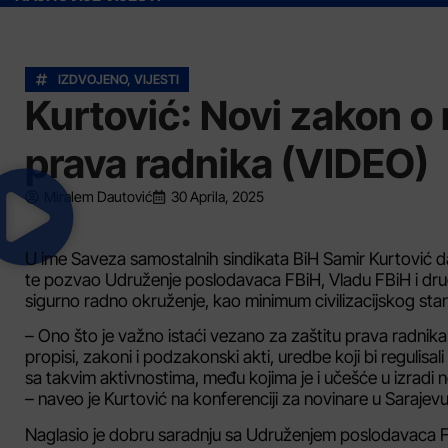
IZDVOJENO
,
VIJESTI
Kurtović: Novi zakon o 
prava radnika (VIDEO)
Miralem Dautović
30 Aprila, 2025
U ime Saveza samostalnih sindikata BiH Samir Kurtović d
te pozvao Udruženje poslodavaca FBiH, Vladu FBiH i druge
sigurno radno okruženje, kao minimum civilizacijskog stan
– Ono što je važno istaći vezano za zaštitu prava radnika 
propisi, zakoni i podzakonski akti, uredbe koji bi regulisa
sa takvim aktivnostima, među kojima je i učešće u izradi 
– naveo je Kurtović na konferenciji za novinare u Sarajevu
Naglasio je dobru saradnju sa Udruženjem poslodavaca FB