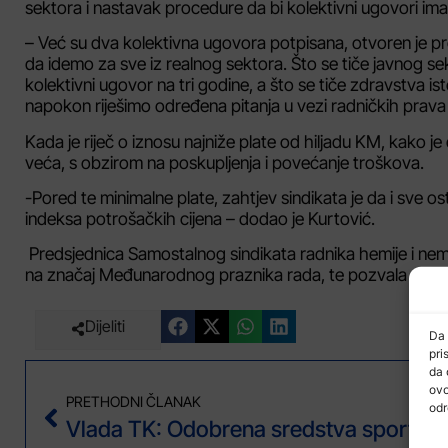
sektora i nastavak procedure da bi kolektivni ugovori imali
– Već su dva kolektivna ugovora potpisana, otvoren je pr
da idemo za sve iz realnog sektora. Što se tiče javnog se
kolektivni ugovor na tri godine, a što se tiče zdravstva
napokon riješimo određena pitanja u vezi radničkih prav
Kada je riječ o iznosu najniže plate od hiljadu KM, kako 
veća, s obzirom na poskupljenja i povećanje troškova.
-Pored te minimalne plate, zahtjev sindikata je da i sve o
indeksa potrošačkih cijena – dodao je Kurtović.
Predsjednica Samostalnog sindikata radnika hemije i nemet
na značaj Međunarodnog praznika rada, te pozvala na sin
Dijeliti
Da 
pri
da 
ovo
PRETHODNI ČLANAK
odr
Vlada TK: Odo