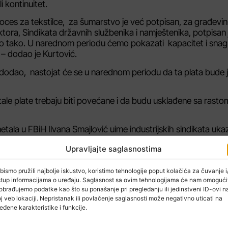
 kontinuitet.
oces za tekstilce, za šumarstvo je već potpisan, za građevin
ktora, Sindikata državnih službenika i namještenika, potpisan 
 isto tako. U narednom periodu ćemo pokazati kapacitet i sna
a – dodao je Kurtović.
je dodao, nastojat će se u narednom periodu da ta plata bude 
stale plate trebaju biti povećane i da budu usklađene sa rasto
ala u FBiH Ilvana Smajlović uime industrijskih sindikata ukaz
dikalno jedinstvo, solidarnost i masovnost.
Upravljajte saglasnostima
bismo pružili najbolje iskustvo, koristimo tehnologije poput kolačića za čuvanje i/
stup informacijama o uređaju. Saglasnost sa ovim tehnologijama će nam omogući
obrađujemo podatke kao što su ponašanje pri pregledanju ili jedinstveni ID-ovi n
j veb lokaciji. Nepristanak ili povlačenje saglasnosti može negativno uticati na
NAREDNI ČLAN
eđene karakteristike i funkcije.
brena sredstva sportskim klubovima
Prvomajski proglas: