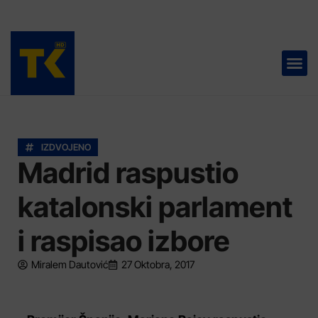
TELEVIZIJA 📺
IZDVOJENO
Madrid raspustio
katalonski parlament
i raspisao izbore
Miralem Dautović
27 Oktobra, 2017