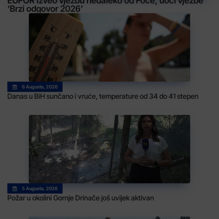
EUFOR izveo vježbu nedaleko od Foče, uoči vježbe
‘Brzi odgovor 2026’
6 Augusta, 2026
Danas u BiH sunčano i vruće, temperature od 34 do 41 stepen
5 Augusta, 2026
Požar u okolini Gornje Drinače još uvijek aktivan