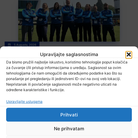
5 Augusta, 2026
Počinje Svjetsko atletsko prvenstvo do 20 godina uz učešće šest
Upravljajte saglasnostima
bh. reprezentativaca
Da bismo pružili najbolje iskustvo, koristimo tehnologije poput kolačića
za čuvanje i/ili pristup informacijama o uređaju. Saglasnost sa ovim
tehnologijama će nam omogućiti da obrađujemo podatke kao što su
ponašanje pri pregledanju ili jedinstveni ID-ovi na ovoj veb lokaciji.
Nepristanak ili povlačenje saglasnosti može negativno uticati na
određene karakteristike i funkcije.
Upravljajte uslugama
Prihvati
5 Augusta, 2026
Stipendija od 1.000 KM za učenike i studente iz povratničkih
sredina
Ne prihvatam