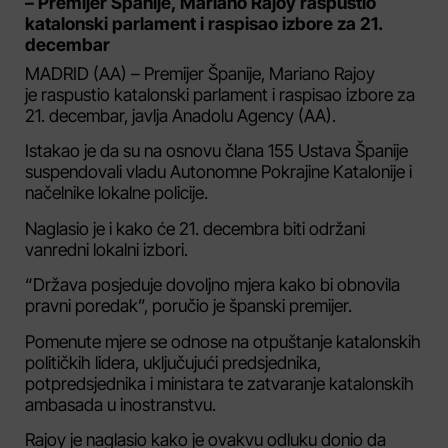
– Premijer Španije, Mariano Rajoy raspustio
katalonski parlament i raspisao izbore za 21.
decembar
MADRID (AA) – Premijer Španije, Mariano Rajoy
je raspustio katalonski parlament i raspisao izbore za
21. decembar, javlja Anadolu Agency (AA).
Istakao je da su na osnovu člana 155 Ustava Španije
suspendovali vladu Autonomne Pokrajine Katalonije i
načelnike lokalne policije.
Naglasio je i kako će 21. decembra biti održani
vanredni lokalni izbori.
“Država posjeduje dovoljno mjera kako bi obnovila
pravni poredak”, poručio je španski premijer.
Pomenute mjere se odnose na otpuštanje katalonskih
političkih lidera, uključujući predsjednika,
potpredsjednika i ministara te zatvaranje katalonskih
ambasada u inostranstvu.
Rajoy je naglasio kako je ovakvu odluku donio da