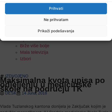
Saznanja
Naši spomenici
Prihvati
U našem selu
Ozbiljno (ne)ozbiljno
Ne prihvatam
Agrokanal
Prikaži podešavanja
Sat poezije
Sport klub
Brže više bolje
Mala televizija
Izbori
IZDVOJENO
Maksimalna kvota upisa po
odjeljenju u medicinske
škole na području TK
DESK
14 Juna, 2018
Vlada Tuzlanskog kantona donijela je Zaključak kojim je