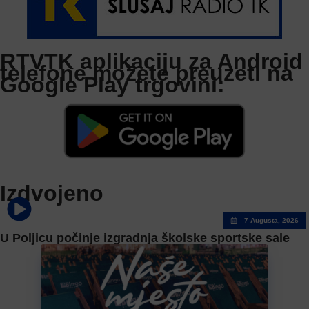
RTVTK aplikaciju za Android
telefone možete preuzeti na
Google Play trgovini:
Izdvojeno
7 Augusta, 2026
U Poljicu počinje izgradnja školske sportske sale