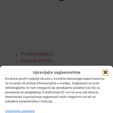
TV RASPORED
Dnevnik RTVTK
Skupština TK
Upravljajte saglasnostima
Ko rano rani
Da bismo pružili najbolje iskustvo, koristimo tehnologije poput kolačića
Naše popodne
za čuvanje i/ili pristup informacijama o uređaju. Saglasnost sa ovim
Parlamentarno
tehnologijama će nam omogućiti da obrađujemo podatke kao što su
ponašanje pri pregledanju ili jedinstveni ID-ovi na ovoj veb lokaciji.
Imam šta da kažem
Nepristanak ili povlačenje saglasnosti može negativno uticati na
Svjetski poredak
određene karakteristike i funkcije.
Razgovori
Upravljajte uslugama