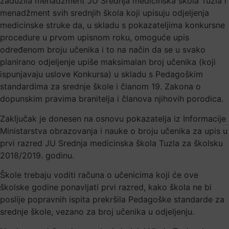
zadužila menadžment JU Srednja medicinska škola Tuzla i
menadžment svih srednjih škola koji upisuju odjeljenja
medicinske struke da, u skladu s pokazateljima konkursne
procedure u prvom upisnom roku, omoguće upis
određenom broju učenika i to na način da se u svako
planirano odjeljenje upiše maksimalan broj učenika (koji
ispunjavaju uslove Konkursa) u skladu s Pedagoškim
standardima za srednje škole i članom 19. Zakona o
dopunskim pravima branitelja i članova njihovih porodica.
Zaključak je donesen na osnovu pokazatelja iz Informacije
Ministarstva obrazovanja i nauke o broju učenika za upis u
prvi razred JU Srednja medicinska škola Tuzla za školsku
2018/2019. godinu.
Škole trebaju voditi računa o učenicima koji će ove
školske godine ponavljati prvi razred, kako škola ne bi
poslije popravnih ispita prekršila Pedagoške standarde za
srednje škole, vezano za broj učenika u odjeljenju.