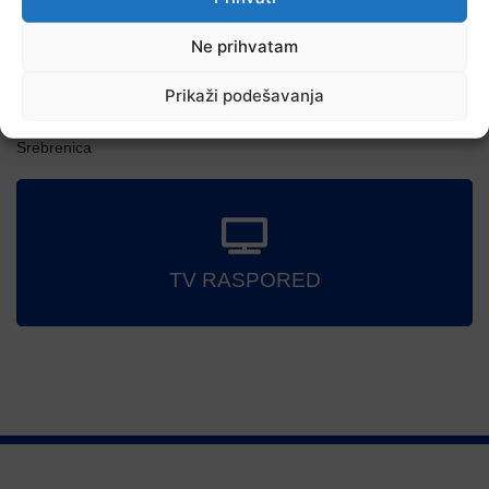
Ne prihvatam
Prikaži podešavanja
7 Augusta, 2026
Danas nova saslušanja saradnika Memorijalnog centra
Srebrenica
TV RASPORED