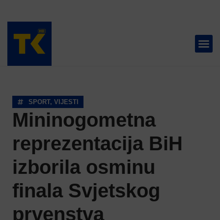
TELEVIZIJA 📺
SPORT
,
VIJESTI
Mininogometna
reprezentacija BiH
izborila osminu
finala Svjetskog
prvenstva