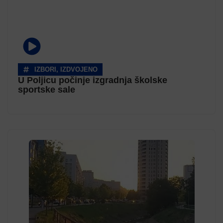
IZBORI
,
IZDVOJENO
U Poljicu počinje izgradnja školske
sportske sale