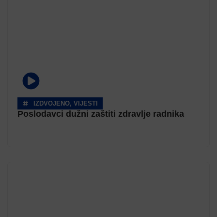
IZDVOJENO
,
VIJESTI
Poslodavci dužni zaštiti zdravlje radnika