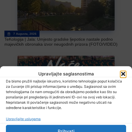
7 Augusta, 2026
TeKologija | Jala: Umjesto gradske ljepotice nastale podno
majevičkih obronaka izvor neugodnih prizora (FOTO/VIDEO)
Upravljajte saglasnostima
Da bismo pružili najbolje iskustvo, koristimo tehnologije poput kolačića
za čuvanje i/ili pristup informacijama o uređaju. Saglasnost sa ovim
tehnologijama će nam omogućiti da obrađujemo podatke kao što su
ponašanje pri pregledanju ili jedinstveni ID-ovi na ovoj veb lokaciji.
7 Augusta, 2026
Nepristanak ili povlačenje saglasnosti može negativno uticati na
Sarajevo Film Festival
određene karakteristike i funkcije.
Upravljajte uslugama
Prihvati