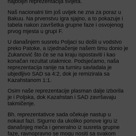
najboljih reprezentacija svijeta.
Naš nacionalni tim još uvijek ne zna za poraz u
Bakuu. Na prvenstvu igra sjajno, a to pokazuje i
tabela nakon završetka grupne faze i osvojenog
prvog mjesta u grupi F.
U današnjem susretu Poljaci su došli u vodstvo
preko Patoke, a izjednačenje našem timu donio je
Zukanović što će se na kraju ispostaviti i kao
konačan rezultat utakmice. Podsjećamo, naša
reprezentacija ranije na turniru savladala je
ubjedljivo SAD sa 4:2, dok je remizirala sa
Kazahstanom 1:1.
Osim naše reprezentacije plasman dalje izborila
je i Poljska, dok Kazahstan i SAD završavaju
takmičenje.
Bh. reprezentativce sada očekuje nastup u
nokaut fazi. Sigurno da ukoliko ponove igru iz
današnjeg meča i generalno iz susreta grupne
faze, ravnopravno se mogu nositi sa svakom