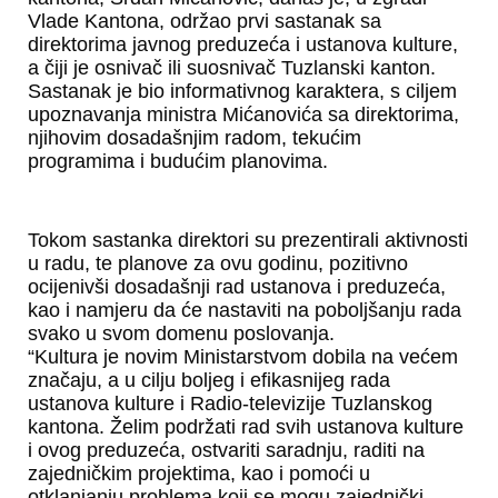
Vlade Kantona, održao prvi sastanak sa
direktorima javnog preduzeća i ustanova kulture,
a čiji je osnivač ili suosnivač Tuzlanski kanton.
Sastanak je bio informativnog karaktera, s ciljem
upoznavanja ministra Mićanovića sa direktorima,
njihovim dosadašnjim radom, tekućim
programima i budućim planovima.
Tokom sastanka direktori su prezentirali aktivnosti
u radu, te planove za ovu godinu, pozitivno
ocijenivši dosadašnji rad ustanova i preduzeća,
kao i namjeru da će nastaviti na poboljšanju rada
svako u svom domenu poslovanja.
“Kultura je novim Ministarstvom dobila na većem
značaju, a u cilju boljeg i efikasnijeg rada
ustanova kulture i Radio-televizije Tuzlanskog
kantona. Želim podržati rad svih ustanova kulture
i ovog preduzeća, ostvariti saradnju, raditi na
zajedničkim projektima, kao i pomoći u
otklanjanju problema koji se mogu zajednički