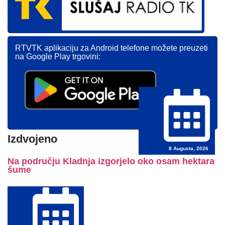
RTVTK aplikaciju za Android telefone možete preuzeti
na Google Play trgovini:
Izdvojeno
8 Augusta, 2026
Na području Kladnja izgorjelo oko osam hektara
šume