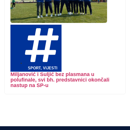
SPORT
,
VIJESTI
Miljanović i Suljić bez plasmana u
polufinale, svi bh. predstavnici okončali
nastup na SP-u