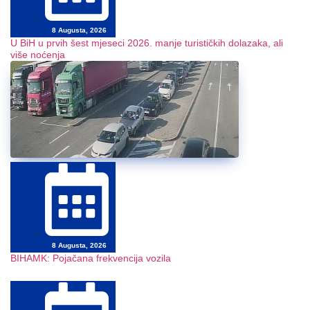
8 Augusta, 2026
U BiH u prvih šest mjeseci 2026. manje turističkih dolazaka, ali
više noćenja
8 Augusta, 2026
BIHAMK: Pojačana frekvencija vozila