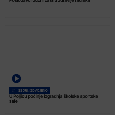
Poslodavci dužni zaštiti zdravlje radnika
IZBORI
,
IZDVOJENO
U Poljicu počinje izgradnja školske sportske
sale