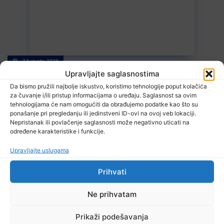
7 Augusta, 2026
Sarajevo Film Festival
Upravljajte saglasnostima
Da bismo pružili najbolje iskustvo, koristimo tehnologije poput kolačića
za čuvanje i/ili pristup informacijama o uređaju. Saglasnost sa ovim
tehnologijama će nam omogućiti da obrađujemo podatke kao što su
ponašanje pri pregledanju ili jedinstveni ID-ovi na ovoj veb lokaciji.
Nepristanak ili povlačenje saglasnosti može negativno uticati na
određene karakteristike i funkcije.
Upravljajte uslugama
7 Augusta, 2026
Prihvati
Danas nova saslušanja saradnika Memorijalnog centra Srebrenica
Ne prihvatam
Prikaži podešavanja