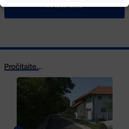
TV RASPORED
Pročitajte...