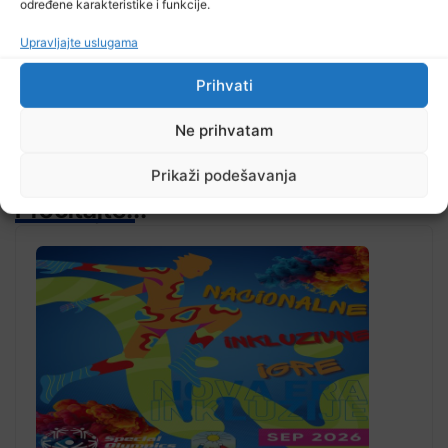
određene karakteristike i funkcije.
Upravljajte uslugama
Prihvati
Ne prihvatam
Prikaži podešavanja
Pročitajte...