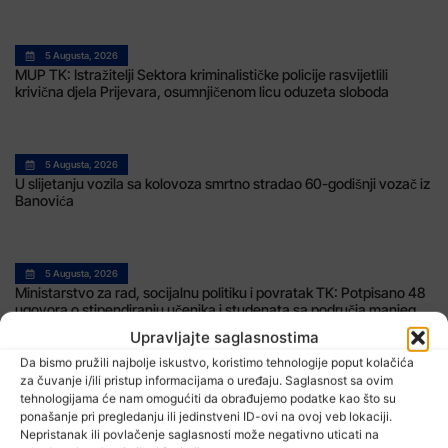
5 Augusta, 2026
MUP TK: Istražitelji Sektora kriminalističke policije rasvijetlili
krivična djela Prijevara, osumnjičenom licu oduzeta sloboda
5 Augusta, 2026
U slijetanju vozila sa kolovoza smrtno stradao 60-godišnji vozač iz
Banovića
5 Augusta, 2026
Ministarstvo za rad, socijalnu politiku i povratak TK: Potpisano 48
ugovora o stipendiranju učenika i studenata sa područja manjeg
bh.entiteta
Upravljajte saglasnostima
Da bismo pružili najbolje iskustvo, koristimo tehnologije poput kolačića
za čuvanje i/ili pristup informacijama o uređaju. Saglasnost sa ovim
tehnologijama će nam omogućiti da obrađujemo podatke kao što su
ponašanje pri pregledanju ili jedinstveni ID-ovi na ovoj veb lokaciji.
Nepristanak ili povlačenje saglasnosti može negativno uticati na
TV RASPORED