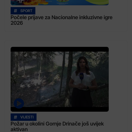
SPORT
Počele prijave za Nacionalne inkluzivne igre
2026
VIJESTI
Požar u okolini Gornje Drinače još uvijek
aktivan