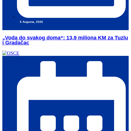
6 Augusta, 2026
„Voda do svakog doma“: 13,9 miliona KM za Tuzlu
i Gradačac