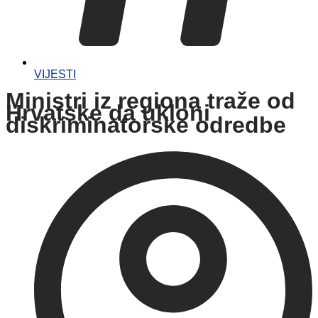
VIJESTI
Ministri iz regiona traže od
Hrvatske da ukloni
diskriminatorske odredbe