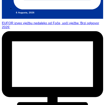
6 Augusta, 2026
EUFOR izveo vježbu nedaleko od Foče, uoči vježbe ‘Brzi odgovor
2026’