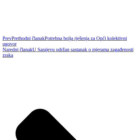
Prev
Prethodni članak
Potrebna bolja rješenja za Opći kolektivni
ugovor
Naredni članak
U Sarajevu održan sastanak o mjerama zagađenosti
zraka