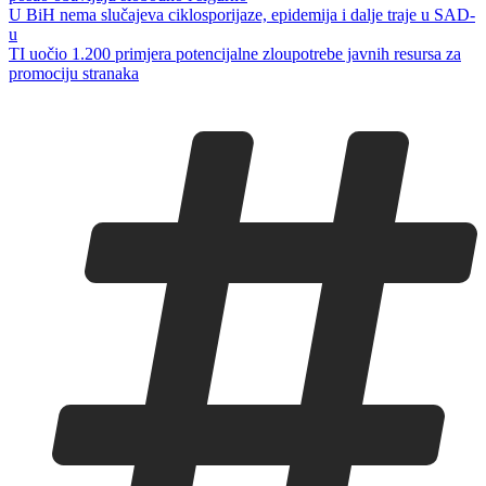
U BiH nema slučajeva ciklosporijaze, epidemija i dalje traje u SAD-
u
TI uočio 1.200 primjera potencijalne zloupotrebe javnih resursa za
promociju stranaka