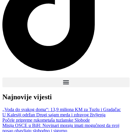
Najnovije vijesti
„Voda do svakog doma“: 13,9 miliona KM za Tuzlu i Gradačac
U Kalesiji održan Drugi sajam meda i zdravog življenja
Počele pripreme rukometaša tuzlanske Slobode
Misija OSCE u BiH: Novinari moraju imati mogućnost da svoj
posao obavljaju slobodno i sigurno