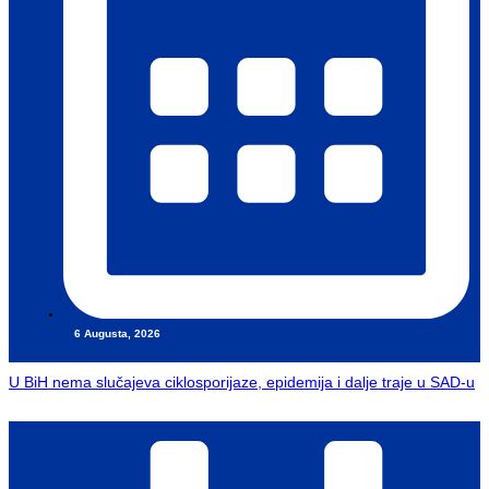
6 Augusta, 2026
U BiH nema slučajeva ciklosporijaze, epidemija i dalje traje u SAD-u