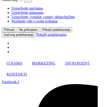
Upravljajte opcijama
Upravljajte uslugama
Upravljajte {vendor_count} dobavljačima
Pročitajte više o ovim svrhama
Prihvati
Ne prihvatam
Prikaži podešavanja
Prikaži podešavanja
Sačuvaj podešavanja
Skip
O NAMA
MARKETING
JAVNI POZIVI
to
content
KONTAKTI
Facebook-f