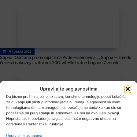
9 Augusta, 2026
Sapna: Održana promocija filma Avde Hiseinovića „„Sapna – između
čekića i nakovnja, ratni put 206. viteške ratne brigade Zvornik“
Upravljajte saglasnostima
Da bismo pružili najbolje iskustvo, koristimo tehnologije poput kolačića
za čuvanje i/ili pristup informacijama o uređaju. Saglasnost sa ovim
tehnologijama će nam omogućiti da obrađujemo podatke kao što su
ponašanje pri pregledanju ili jedinstveni ID-ovi na ovoj veb lokaciji.
Nepristanak ili povlačenje saglasnosti može negativno uticati na
9 Augusta, 2026
određene karakteristike i funkcije.
Brisanje tragova genocida: Šta se krije iza fotografije Cvijanović u
Roćeviću
Upravljajte uslugama