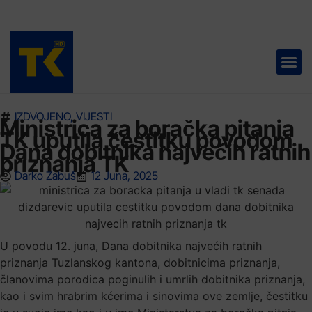
TELEVIZIJA 📺
IZDVOJENO
,
VIJESTI
Ministrica za boračka pitanja
TK uputila čestitku povodom
Dana dobitnika najvećih ratnih
priznanja TK
Darko Zabuš
12 Juna, 2025
U povodu 12. juna, Dana dobitnika najvećih ratnih
priznanja Tuzlanskog kantona, dobitnicima priznanja,
članovima porodica poginulih i umrlih dobitnika priznanja,
kao i svim hrabrim kćerima i sinovima ove zemlje, čestitku