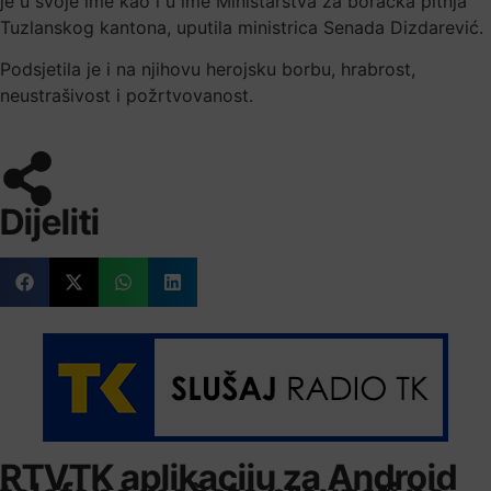
je u svoje ime kao i u ime Ministarstva za boračka pitnja
Tuzlanskog kantona, uputila ministrica Senada Dizdarević.
Podsjetila je i na njihovu herojsku borbu, hrabrost,
neustrašivost i požrtvovanost.
Dijeliti
RTVTK aplikaciju za Android