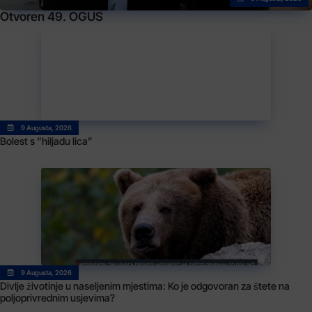
Otvoren 49. OGUS
9 Augusta, 2026
Bolest s ”hiljadu lica”
9 Augusta, 2026
Divlje životinje u naseljenim mjestima: Ko je odgovoran za štete na
poljoprivrednim usjevima?