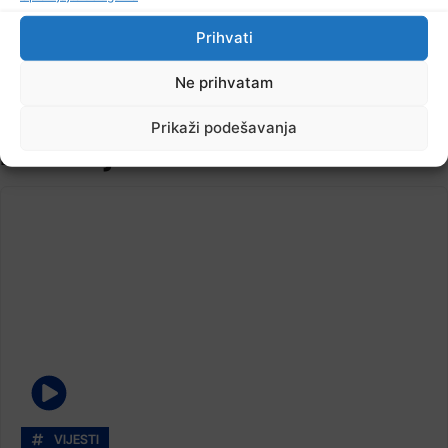
Prihvati
TV RASPORED
Ne prihvatam
Prikaži podešavanja
Pročitajte...
VIJESTI