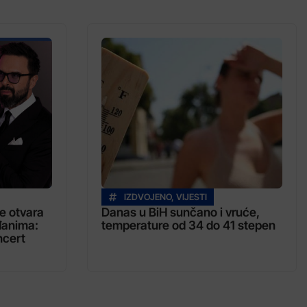
IZDVOJENO
,
VIJESTI
e otvara
Danas u BiH sunčano i vruće,
đanima:
temperature od 34 do 41 stepen
ncert