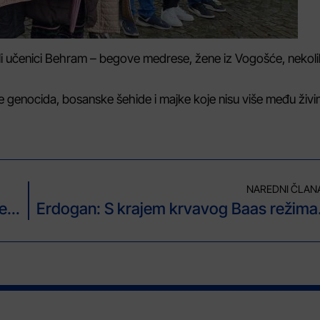
li učenici Behram – begove medrese, žene iz Vogošće, nekol
e genocida, bosanske šehide i majke koje nisu više među živ
NAREDNI ČLAN
Ambasador Ivan Orlić predao akreditive ministru vanjskih poslova Republike Uzbekistan Saidovu Bahtijoru
Erdogan: S kra