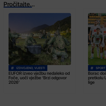
Pročitajte...
IZDVOJENO
,
VIJESTI
SPORT
EUFOR izveo vježbu nedaleko od
Borac doč
Foče, uoči vježbe ‘Brzi odgovor
pretkolu 
2026’
lige