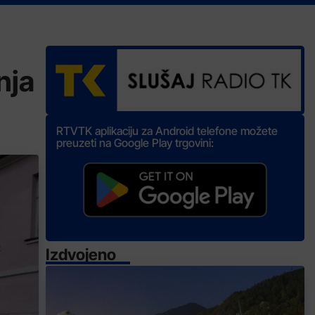
nja
RTVTK aplikaciju za Android telefone možete
preuzeti na Google Play trgovini:
Izdvojeno