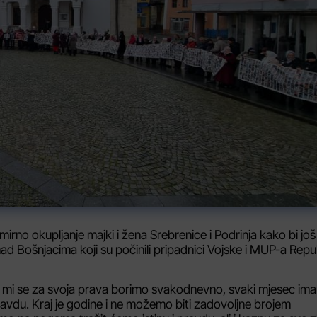
irno okupljanje majki i žena Srebrenice i Podrinja kako bi još
d Bošnjacima koji su počinili pripadnici Vojske i MUP-a Repu
 a mi se za svoja prava borimo svakodnevno, svaki mjesec im
 pravdu. Kraj je godine i ne možemo biti zadovoljne brojem