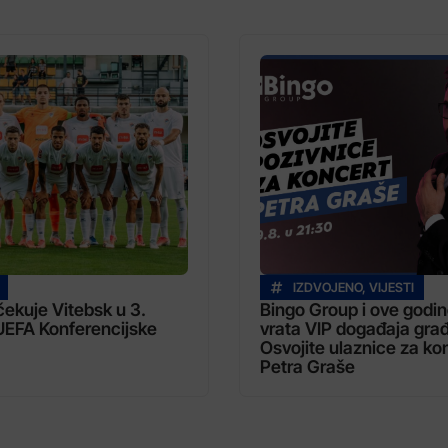
IZDVOJENO
,
VIJESTI
ekuje Vitebsk u 3.
Bingo Group i ove godin
UEFA Konferencijske
vrata VIP događaja gra
Osvojite ulaznice za ko
Petra Graše