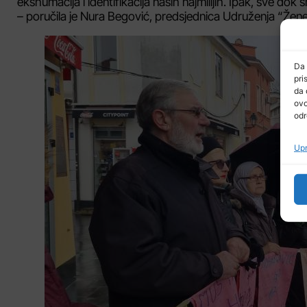
ekshumacija i identifikacija naših najmilijih. Ipak, sve dok
– poručila je Nura Begović, predsjednica Udruženja “Žene
Da 
pri
da 
ovo
odr
Upr