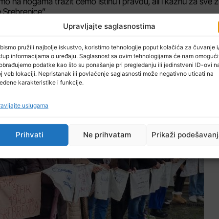
 smo na nogama tražit ćemo istinu i pravdu, ali i kaznu za sve 
 Srebrenice”.
Upravljajte saglasnostima
bismo pružili najbolje iskustvo, koristimo tehnologije poput kolačića za čuvanje i/
stup informacijama o uređaju. Saglasnost sa ovim tehnologijama će nam omogući
obrađujemo podatke kao što su ponašanje pri pregledanju ili jedinstveni ID-ovi n
j veb lokaciji. Nepristanak ili povlačenje saglasnosti može negativno uticati na
eđene karakteristike i funkcije.
avljajte uslugama
Prihvati
Ne prihvatam
Prikaži podešavan