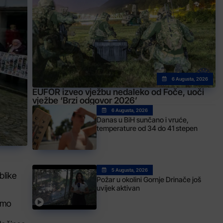
6 Augusta, 2026
EUFOR izveo vježbu nedaleko od Foče, uoči
vježbe ‘Brzi odgovor 2026’
6 Augusta, 2026
Danas u BiH sunčano i vruće,
temperature od 34 do 41 stepen
5 Augusta, 2026
blike
Požar u okolini Gornje Drinače još
uvijek aktivan
amo