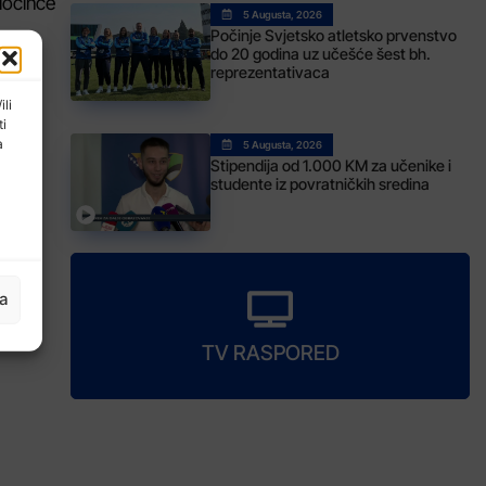
zločince
5 Augusta, 2026
Počinje Svjetsko atletsko prvenstvo
do 20 godina uz učešće šest bh.
reprezentativaca
ili
ti
a
5 Augusta, 2026
Stipendija od 1.000 KM za učenike i
studente iz povratničkih sredina
ja
TV RASPORED