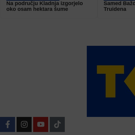
Na području Kladnja izgorjelo
Samed Bažda
oko osam hektara šume
Truidena