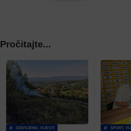
Pročitajte...
IZDVOJENO
,
VIJESTI
SPORT
,
VI