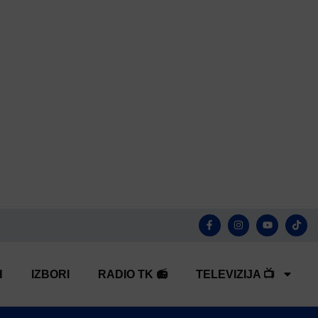
H
IZBORI
RADIO TK 📻
TELEVIZIJA 📺