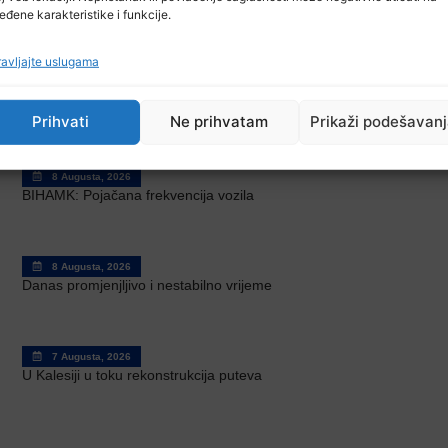
eđene karakteristike i funkcije.
avljajte uslugama
me
8 Augusta, 2026
U BiH u prvih šest mjeseci 2026. manje turističkih dolazaka, ali viš
Prihvati
Ne prihvatam
Prikaži podešavan
8 Augusta, 2026
BIHAMK: Pojačana frekvencija vozila
8 Augusta, 2026
Danas promjenjljivo i nestabilno vrijeme
7 Augusta, 2026
U Kalesiji u toku rekonstrukcija puteva