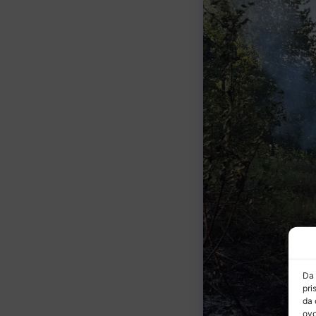
Da 
pri
da 
ovo