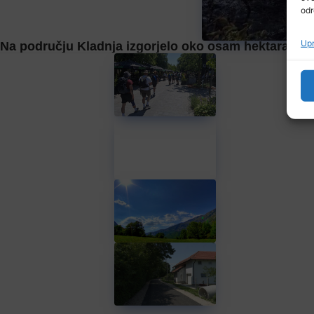
odr
Upr
Na području Kladnja izgorjelo oko osam hektara šu