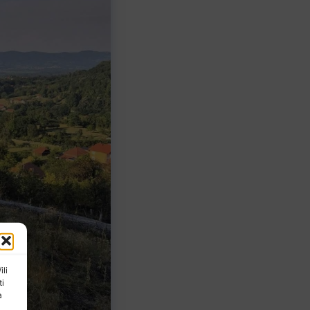
ili
ti
a