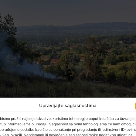
Upravljajte saglasnostima
bismo pružili najbolje iskustvo, koristimo tehnologije poput kolačića za čuvanje i/
stup informacijama o uređaju. Saglasnost sa ovim tehnologijama će nam omogući
obrađujemo podatke kao što su ponašanje pri pregledanju ili jedinstveni ID-ovi n
j veb lokaciji. Nepristanak ili povlačenje saglasnosti može negativno uticati na