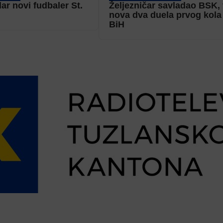
r novi fudbaler St.
Željezničar savladao BSK,
nova dva duela prvog kola
BiH