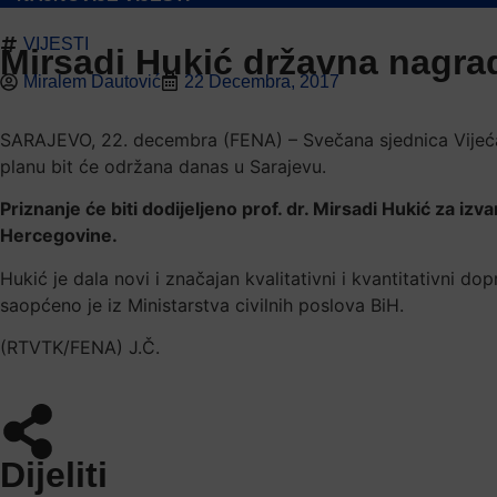
VIJESTI
Mirsadi Hukić državna nagra
Miralem Dautović
22 Decembra, 2017
SARAJEVO, 22. decembra (FENA) – Svečana sjednica Vijeća 
planu bit će održana danas u Sarajevu.
Priznanje će biti dodijeljeno prof. dr. Mirsadi Hukić za i
Hercegovine.
Hukić je dala novi i značajan kvalitativni i kvantitativni d
saopćeno je iz Ministarstva civilnih poslova BiH.
(RTVTK/FENA) J.Č.
Dijeliti