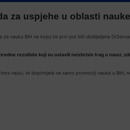
da za uspjehe u oblasti nau
za nauku BiH na kojoj će prvi put biti dodijeljena Držav
zvanredne rezultate koji su ostavili neizbrisiv trag u nauc
oprinos nauci, te doprinijela ne samo promociji nauke u BiH, 