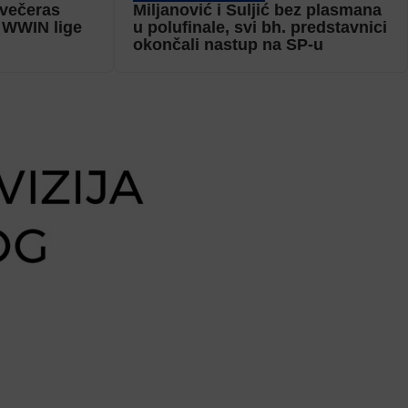
 večeras
Miljanović i Suljić bez plasmana
 WWIN lige
u polufinale, svi bh. predstavnici
okončali nastup na SP-u