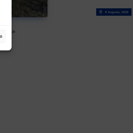
8 Augusta, 2026
e noćenja
ja