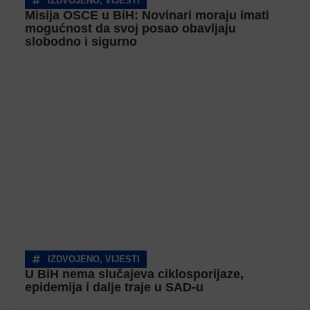
IZDVOJENO
,
VIJESTI
Misija OSCE u BiH: Novinari moraju imati
mogućnost da svoj posao obavljaju
slobodno i sigurno
IZDVOJENO
,
VIJESTI
U BiH nema slučajeva ciklosporijaze,
epidemija i dalje traje u SAD-u