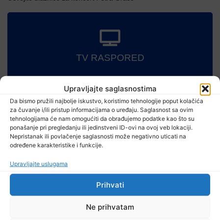
TV RASPORED
Upravljajte saglasnostima
Da bismo pružili najbolje iskustvo, koristimo tehnologije poput kolačića
za čuvanje i/ili pristup informacijama o uređaju. Saglasnost sa ovim
tehnologijama će nam omogućiti da obrađujemo podatke kao što su
ponašanje pri pregledanju ili jedinstveni ID-ovi na ovoj veb lokaciji.
Nepristanak ili povlačenje saglasnosti može negativno uticati na
određene karakteristike i funkcije.
Pročitajte...
Upravljajte uslugama
Prihvati
Ne prihvatam