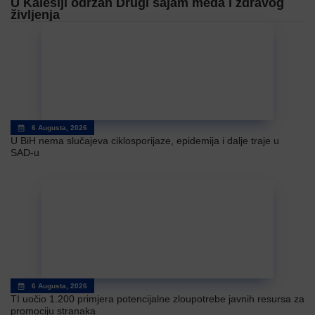
U Kalesiji održan Drugi sajam meda i zdravog
življenja
6 Augusta, 2026
U BiH nema slučajeva ciklosporijaze, epidemija i dalje traje u
SAD-u
6 Augusta, 2026
TI uočio 1.200 primjera potencijalne zloupotrebe javnih resursa za
promociju stranaka