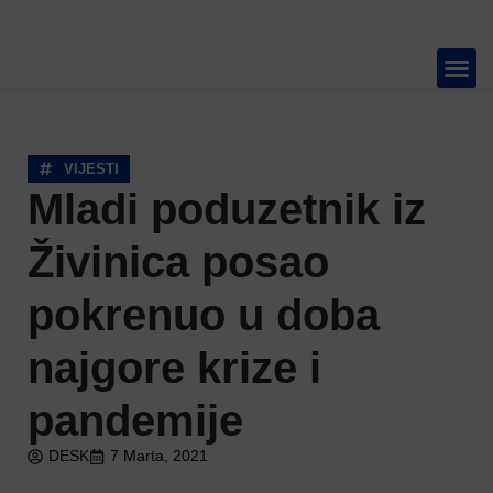
TELEVIZIJA 📺
VIJESTI
Mladi poduzetnik iz
Živinica posao
pokrenuo u doba
najgore krize i
pandemije
DESK
7 Marta, 2021