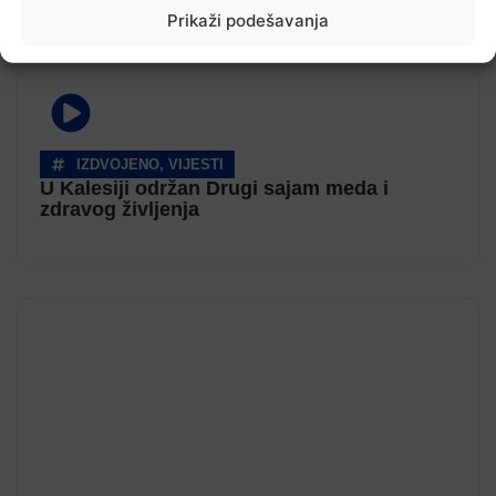
Prikaži podešavanja
IZDVOJENO
,
VIJESTI
U Kalesiji održan Drugi sajam meda i
zdravog življenja