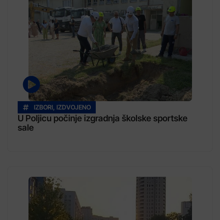
IZBORI
,
IZDVOJENO
U Poljicu počinje izgradnja školske sportske
sale