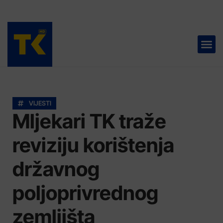
TELEVIZIJA 📺
VIJESTI
Mljekari TK traže
reviziju korištenja
državnog
poljoprivrednog
zemljišta