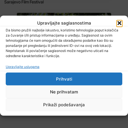
Sarajevo Film Festival
Upravljajte saglasnostima
Da bismo pružili najbolje iskustvo, koristimo tehnologije poput kolačića
za čuvanje i/ili pristup informacijama o uređaju. Saglasnost sa ovim
tehnologijama će nam omogućiti da obrađujemo podatke kao što su
ponašanje pri pregledanju ili jedinstveni ID-ovi na ovoj veb lokaciji.
Nepristanak ili povlačenje saglasnosti može negativno uticati na
određene karakteristike i funkcije.
7 Augusta, 2026
Danas nova saslušanja saradnika Memorijalnog centra Srebrenica
Upravljajte uslugama
Prihvati
Ne prihvatam
TV RASPORED
Prikaži podešavanja