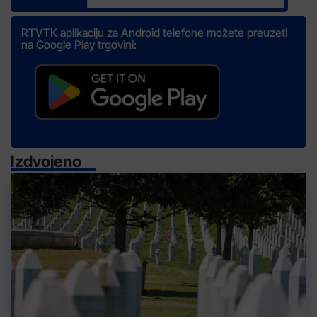
RTVTK aplikaciju za Android telefone možete preuzeti
na Google Play trgovini:
Izdvojeno