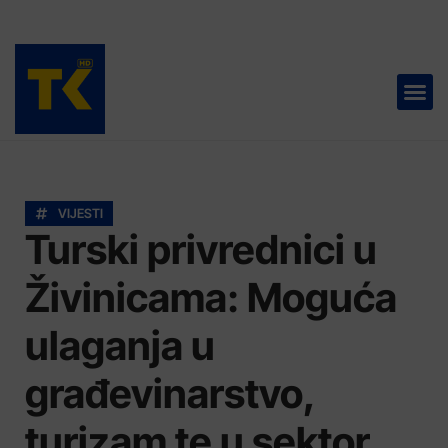
TELEVIZIJA 📺
VIJESTI
Turski privrednici u
Živinicama: Moguća
ulaganja u
građevinarstvo,
turizam te u sektor