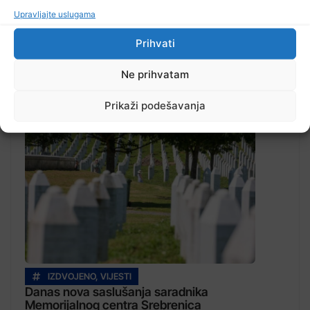
Upravljajte uslugama
Prihvati
Ne prihvatam
Pročitajte...
Prikaži podešavanja
IZDVOJENO
,
VIJESTI
Danas nova saslušanja saradnika
Memorijalnog centra Srebrenica