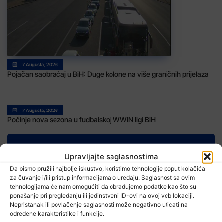
7 Augusta, 2026
Pojačan saobraćaj u BiH: Duge kolone na više graničnih prijelaza
7 Augusta, 2026
Počinje nova sezona u fudbalskoj WWIN ligi BiH
Upravljajte saglasnostima
Da bismo pružili najbolje iskustvo, koristimo tehnologije poput kolačića
TV RASPORED
za čuvanje i/ili pristup informacijama o uređaju. Saglasnost sa ovim
tehnologijama će nam omogućiti da obrađujemo podatke kao što su
ponašanje pri pregledanju ili jedinstveni ID-ovi na ovoj veb lokaciji.
Nepristanak ili povlačenje saglasnosti može negativno uticati na
određene karakteristike i funkcije.