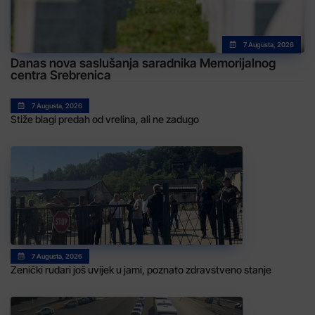
7 Augusta, 2026
Danas nova saslušanja saradnika Memorijalnog
centra Srebrenica
7 Augusta, 2026
Stiže blagi predah od vrelina, ali ne zadugo
7 Augusta, 2026
Zenički rudari još uvijek u jami, poznato zdravstveno stanje