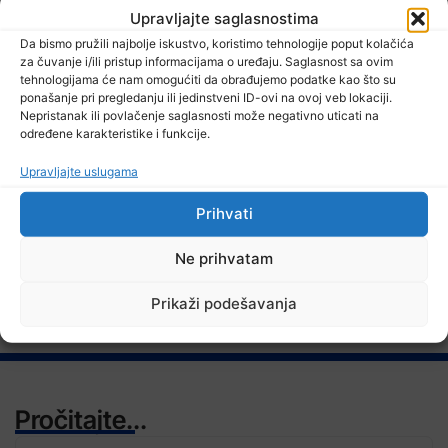
Upravljajte saglasnostima
Da bismo pružili najbolje iskustvo, koristimo tehnologije poput kolačića
za čuvanje i/ili pristup informacijama o uređaju. Saglasnost sa ovim
7 Augusta, 2026
tehnologijama će nam omogućiti da obrađujemo podatke kao što su
Poslodavci dužni zaštiti zdravlje radnika
ponašanje pri pregledanju ili jedinstveni ID-ovi na ovoj veb lokaciji.
Nepristanak ili povlačenje saglasnosti može negativno uticati na
određene karakteristike i funkcije.
Upravljajte uslugama
TV RASPORED
Prihvati
Ne prihvatam
Prikaži podešavanja
Pročitajte...