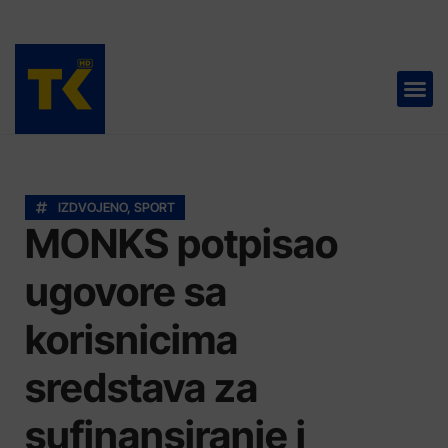
TELEVIZIJA 📺
IZDVOJENO
,
SPORT
MONKS potpisao
ugovore sa
korisnicima
sredstava za
sufinansiranje i