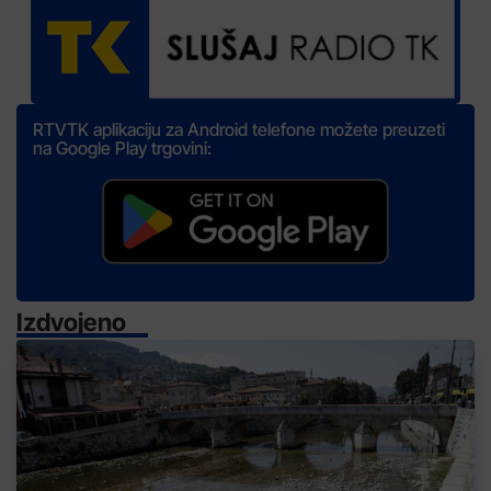
RTVTK aplikaciju za Android telefone možete preuzeti
na Google Play trgovini:
Izdvojeno