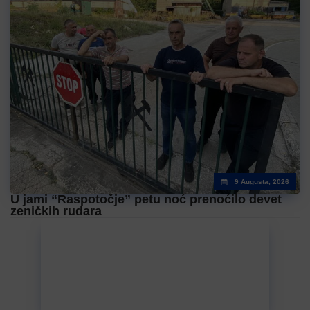
9 Augusta, 2026
U jami “Raspotočje” petu noć prenoćilo devet
zeničkih rudara