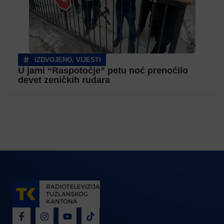
IZDVOJENO
,
VIJESTI
U jami “Raspotočje” petu noć prenoćilo
devet zeničkih rudara