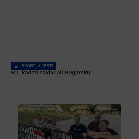
SPORT
,
VIJESTI
Bh. kadeti savladali Bugarsku