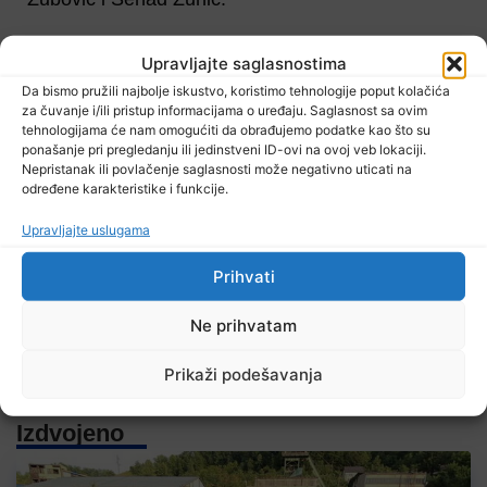
Dijeliti
Upravljajte saglasnostima
Da bismo pružili najbolje iskustvo, koristimo tehnologije poput kolačića
za čuvanje i/ili pristup informacijama o uređaju. Saglasnost sa ovim
tehnologijama će nam omogućiti da obrađujemo podatke kao što su
ponašanje pri pregledanju ili jedinstveni ID-ovi na ovoj veb lokaciji.
Nepristanak ili povlačenje saglasnosti može negativno uticati na
određene karakteristike i funkcije.
Upravljajte uslugama
RTVTK aplikaciju za Android telefone možete preuzeti
na Google Play trgovini:
Prihvati
Ne prihvatam
Prikaži podešavanja
Izdvojeno