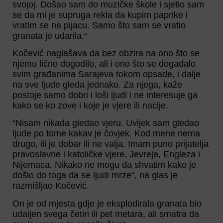
svojoj. Došao sam do muzičke škole i sjetio sam
se da mi je supruga rekla da kupim paprike i
vratim se na pijacu. Samo što sam se vratio
granata je udarila.“
Kočević naglašava da bez obzira na ono što se
njemu lično dogodilo, ali i ono što se događalo
svim građanima Sarajeva tokom opsade, i dalje
na sve ljude gleda jednako. Za njega, kaže
postoje samo dobri i loši ljudi i ne interesuje ga
kako se ko zove i koje je vjere ili nacije.
“Nisam nikada gledao vjeru. Uvijek sam gledao
ljude po tome kakav je čovjek. Kod mene nema
drugo, ili je dobar ili ne valja. Imam puno prijatelja
pravoslavne i katoličke vjere, Jevreja, Engleza i
Nijemaca. Nikako ne mogu da shvatim kako je
došlo do toga da se ljudi mrze“, na glas je
razmišljao Kočević.
On je od mjesta gdje je eksplodirala granata bio
udaljen svega četiri ili pet metara, ali smatra da