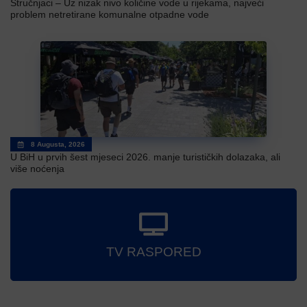
Stručnjaci – Uz nizak nivo količine vode u rijekama, najveći
problem netretirane komunalne otpadne vode
8 Augusta, 2026
U BiH u prvih šest mjeseci 2026. manje turističkih dolazaka, ali
više noćenja
TV RASPORED