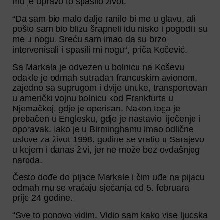
mu je upravo to spasilo život.
“Da sam bio malo dalje ranilo bi me u glavu, ali
pošto sam bio blizu šrapneli idu nisko i pogodili su
me u nogu. Sreću sam imao da su brzo
intervenisali i spasili mi nogu“, priča Kočević.
Sa Markala je odvezen u bolnicu na Koševu
odakle je odmah sutradan francuskim avionom,
zajedno sa suprugom i dvije unuke, transportovan
u američki vojnu bolnicu kod Frankfurta u
Njemačkoj, gdje je operisan. Nakon toga je
prebačen u Englesku, gdje je nastavio liječenje i
oporavak. Iako je u Birminghamu imao odlične
uslove za život 1998. godine se vratio u Sarajevo
u kojem i danas živi, jer ne može bez ovdašnjeg
naroda.
Često dođe do pijace Markale i čim uđe na pijacu
odmah mu se vraćaju sjećanja od 5. februara
prije 24 godine.
“Sve to ponovo vidim. Vidio sam kako vise ljudska