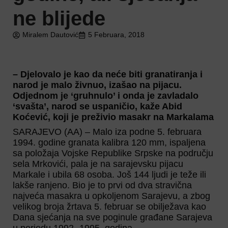
ne blijede
Miralem Dautović
5 Februara, 2018
– Djelovalo je kao da neće biti granatiranja i
narod je malo živnuo, izašao na pijacu.
Odjednom je ‘gruhnulo’ i onda je zavladalo
‘svašta’, narod se uspaničio, kaže Abid
Koćević, koji je preživio masakr na Markalama
SARAJEVO (AA) – Malo iza podne 5. februara
1994. godine granata kalibra 120 mm, ispaljena
sa položaja Vojske Republike Srpske na području
sela Mrkovići, pala je na sarajevsku pijacu
Markale i ubila 68 osoba. Još 144 ljudi je teže ili
lakše ranjeno. Bio je to prvi od dva stravična
najveća masakra u opkoljenom Sarajevu, a zbog
velikog broja žrtava 5. februar se obilježava kao
Dana sjećanja na sve poginule građane Sarajeva