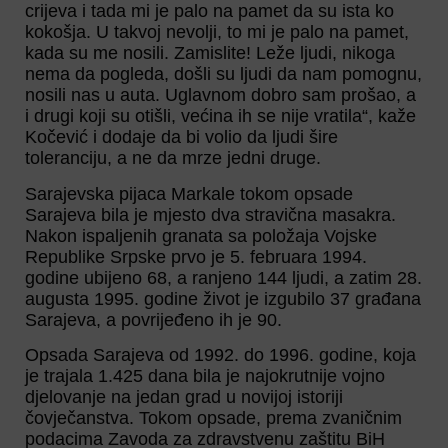
crijeva i tada mi je palo na pamet da su ista ko
kokošja. U takvoj nevolji, to mi je palo na pamet,
kada su me nosili. Zamislite! Leže ljudi, nikoga
nema da pogleda, došli su ljudi da nam pomognu,
nosili nas u auta. Uglavnom dobro sam prošao, a
i drugi koji su otišli, većina ih se nije vratila“, kaže
Kočević i dodaje da bi volio da ljudi šire
toleranciju, a ne da mrze jedni druge.
Sarajevska pijaca Markale tokom opsade
Sarajeva bila je mjesto dva stravična masakra.
Nakon ispaljenih granata sa položaja Vojske
Republike Srpske prvo je 5. februara 1994.
godine ubijeno 68, a ranjeno 144 ljudi, a zatim 28.
augusta 1995. godine život je izgubilo 37 građana
Sarajeva, a povrijeđeno ih je 90.
Opsada Sarajeva od 1992. do 1996. godine, koja
je trajala 1.425 dana bila je najokrutnije vojno
djelovanje na jedan grad u novijoj istoriji
čovječanstva. Tokom opsade, prema zvaničnim
podacima Zavoda za zdravstvenu zaštitu BiH