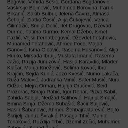
Begović, Vahida Bešić, Gordana Bogdanović,
Vaskrsije Bojinović, Muhamed Borovina, Faruk
Brkanić, Sakib Bulbul, Jelena Čavriz, Almasa
Čehajić, Zlatko Ćosić, Alija Čukojević, Verica
Ćilimdžić, Smilja Delić, Ifet Drugovac, Dževad
Durmo, Fatima Durmo, Kemal Džebo, Ismet
Fazlić, Vejsil Ferhatbegović, Dževdet Fetahović,
Muhamed Fetahović, Ahmed Fočo, Majda
Ganović, Isma Gibović, Rasema Hasanović, Alija
Hurko, Mirsada Ibrulj, Mustafa Imanić, Rasema
Jažić, Razija Junuzović, Hasija Karavdić, Mladen
Klačar, Marija Knežević, Selima Kovač, lbro
Krajčin, Sejda Kunić, Jozo Kvesić, Numo Lakača,
Ruža Malović, Jadranka Minić, Safer Musić, Nura
Odžak, Mejra Orman, Hajrija Oručević, Seid
Prozorac, Smajo Rahić, Igor Rehar, Rizvo Sabit,
Zahida Sablja, Nedžad Salihović, Hajrija Smajić,
Emina Srnja, Džemo Subašić, Šaćir Suljević,
Hasib Šabanović, Ahmed Šehbajraktarević, Bejto
Škrijelj, Junuz Švrakić, Pašaga Tihić, Munib
Torlaković, Ruždija Trbić, Džemil Zečić, Muhamed
Zubović i Senad Žunić.