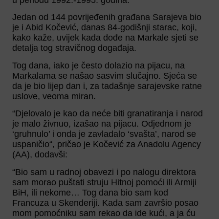
u periodu 1992.-1995. godina.
Jedan od 144 povrijeđenih građana Sarajeva bio
je i Abid Kočević, danas 84-godišnji starac, koji,
kako kaže, uvijek kada dođe na Markale sjeti se
detalja tog stravičnog događaja.
Tog dana, iako je često dolazio na pijacu, na
Markalama se našao sasvim slučajno. Sjeća se
da je bio lijep dan i, za tadašnje sarajevske ratne
uslove, veoma miran.
“Djelovalo je kao da neće biti granatiranja i narod
je malo živnuo, izašao na pijacu. Odjednom je
‘gruhnulo’ i onda je zavladalo ‘svašta’, narod se
uspaničio“, pričao je Kočević za Anadolu Agency
(AA), dodavši:
“Bio sam u radnoj obavezi i po nalogu direktora
sam morao puštati struju Hitnoj pomoći ili Armiji
BiH, ili nekome… Tog dana bio sam kod
Francuza u Skenderiji. Kada sam završio posao
mom pomoćniku sam rekao da ide kući, a ja ću