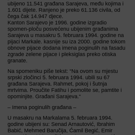
ubijeno 11.541 građana Sarajeva, među kojima i
1.601 dijete. Ranjeno je preko 61.136 civila, od
čega čak 14.947 djece.
Kanton Sarajevo je 1996. godine izgradio
spomen-ploču posvećenu ubijenim građanima
Sarajeva u masakru 5. februara 1994. godine na
pijaci Markale. kasnije su iza 2000. godine tokom
obnove pijace dodana imena poginulih na fasadu
zgrade zelene pijace i pleksiglas preko otiska
granate.
Na spomeniku piše tekst: “Na ovom su mjestu
srpski zločinci 5. februara 1994. ubili su 67
građana Sarajeva. Rahmet, pokoj i šutnja
mrtvima. Proučite Fatihu i pomolite se, pamtite i
opominjite. Građani Sarajeva.“
– Imena poginulih građana –
U masakru na Markalama 5. februara 1994.
godine ubijeni su: Senad Arnautović, Ibrahim
Babić, Mehmed Baručija, Ćamil Begić, Emir