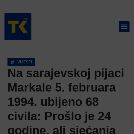
TELEVIZIJA 📺
VIJESTI
Na sarajevskoj pijaci
Markale 5. februara
1994. ubijeno 68
civila: Prošlo je 24
godine, ali sjećanja